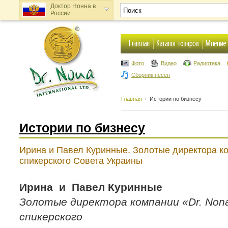
Доктор Нонна в
России
Доктор Нонна в
Украине
Фото
Видео
Радиотека
Сборник песен
Главная
Истории по бизнесу
Истории по бизнесу
Ирина и Павел Куринные. Золотые директора ко
спикерского Совета Украины
Ирина и Павел Куринные
Золотые директора компании «Dr. Non
спикерского