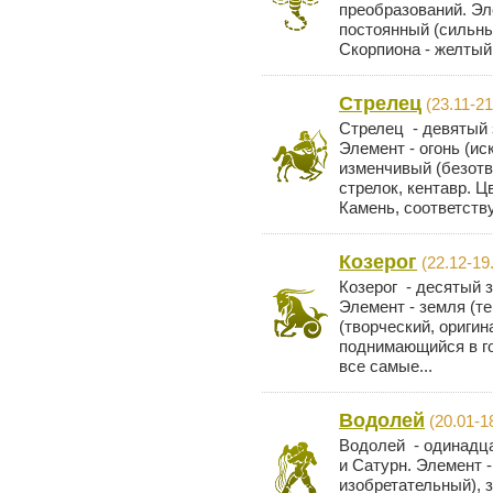
преобразований. Эл
постоянный (сильны
Скорпиона - желтый,
Стрелец
(23.11-21
Стрелец - девятый 
Элемент - огонь (ис
изменчивый (безотв
стрелок, кентавр. Ц
Камень, соответств
Козерог
(22.12-19
Козерог - десятый 
Элемент - земля (т
(творческий, оригин
поднимающийся в го
все самые...
Водолей
(20.01-1
Водолей - одинадца
и Сатурн. Элемент 
изобретательный), 