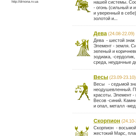
нашей системы. Соо
http://drnona.rv.ua
- огонь (сильный и
и уверенный в себе)
золотой и...
Дева
(24.08-22.09)
Дева - шестой знак
Элемент - земля. Си
зеленый и коричнев
зодиака, -сердолик,
среда, неудачные дни
Весы
(23.09-23.10)
Весы - седьмой зна
неодушевленный. П
красоты. Элемент - 
Весов -синий. Камн
и опал, металл -медь
Скорпион
(24.10-
Скорпион - восьмой
жестокий Марс, план