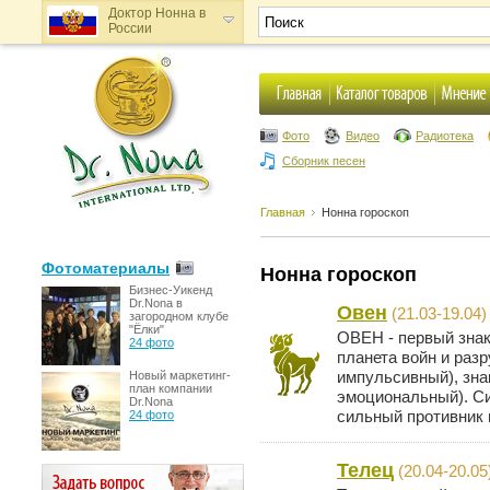
Доктор Нонна в
России
Доктор Нонна в
Украине
Фото
Видео
Радиотека
Сборник песен
Главная
Нонна гороскоп
Фотоматериалы
Нонна гороскоп
Бизнес-Уикенд
Dr.Nona в
Овен
(21.03-19.04)
загородном клубе
"Ёлки"
ОВЕН - первый знак
24 фото
планета войн и раз
импульсивный), зна
Новый маркетинг-
план компании
эмоциональный). Си
Dr.Nona
сильный противник в
24 фото
Телец
(20.04-20.05