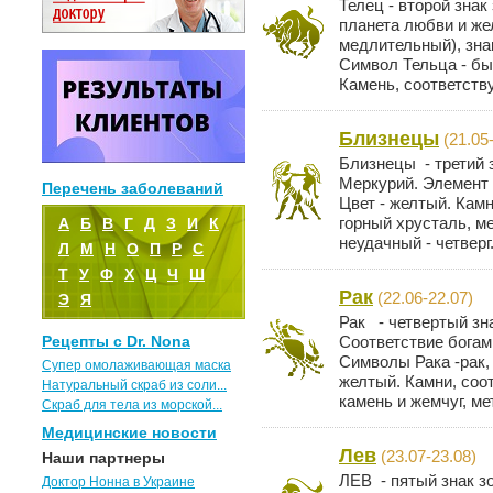
Телец - второй знак
планета любви и же
медлительный), зна
Символ Тельца - бы
Камень, соответств
Близнецы
(21.05
Близнецы - третий 
Меркурий. Элемент 
Перечень заболеваний
Цвет - желтый. Камн
горный хрусталь, ме
А
Б
В
Г
Д
З
И
К
неудачный - четверг..
Л
М
Н
О
П
Р
С
Т
У
Ф
Х
Ц
Ч
Ш
Рак
(22.06-22.07)
Э
Я
Рак - четвертый зн
Рецепты с Dr. Nona
Соответствие богам 
Символы Рака -рак, 
Супер омолаживающая маска
желтый. Камни, соо
Натуральный скраб из соли...
камень и жемчуг, мет
Скраб для тела из морской...
Медицинские новости
Лев
(23.07-23.08)
Наши партнеры
ЛЕВ - пятый знак з
Доктор Нонна в Украине