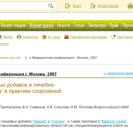
Вход
Регистрация
Видео
Радиотека
Dr. nona
Партнерская программа
Наш фор
 песен
нение врачей
1 - я Медицинская конференция г. Москва, 1997
←
вернуться наза
онференция г. Москва, 1997
х добавок и лечебно-
a" в практике спортивной
. Португалов, В.А. Семенов, А.Я. Соколов, Н.М. Теплова Всероссийский НИИ
х пищевых добавок
"Лавсин"
и
"Гонсин"
, а также препарата "
Квартет солей
е высококвалифицированных легкоатлетов, специализирующихся в беге на