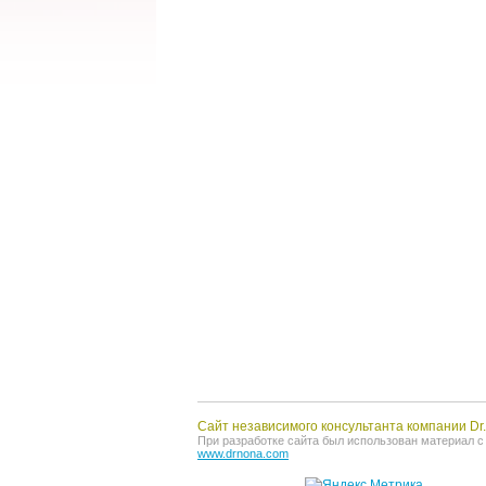
Сайт независимого консультанта компании D
При разработке сайта был использован материал с о
www.drnona.com