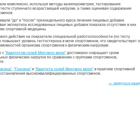
али комплексно, используя методы калиперометрии, тестирования
 тесте ступенчато возрастающей нагрузки, а также оценивая содержание
сменов.
али "до" и "после" трехнедельного курса лечения пищевых добавок
ая экспертиза исследованных пищевых добавок показала отсутствие в них
ике спортивной медицины.
ямого действия на показатели специальной работоспособности (по тесту
 повышает уровень тестостерона в моче спортсменов, что свидетельствует о
ожностей организма спортсменов к физическим нагрузкам.
е с
"Квартетом солей Мертвого моря"
достоверно сокращает сроки
ных физических нагрузок по сравнению с группами спортсменов,
ти.
авсина"
,
"Гонсина"
и
"Квартета солей Мертвого моря"
в практике спортивной
осстановления высококвалифицированных спортсменов.
←
вернуться наза