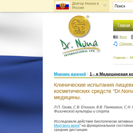
Доктор Нонна в
России
Доктор Нонна в
Украине
Фото
Сборник
Главная
М
Мнение врачей
|
1 - я Медицинская к
Клинические испытания пищевы
косметических средств "Dr.Non
медицины.
Л.П. Грива, С.В. Епишин, В.В. Панюшкин, С.Н
Физической культуры и спорта
Исследовали действие биологически активны
Мертвого моря
" на функциональное состояни
средние дистанции.