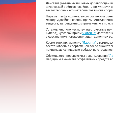
Действие указанных пищевых добавок оценив
физической работоспособности по Куперу и в
тестостерона и его метаболитов в моче спорт
Параметры функционального состояния оценив
методом двойной слепой пробы. Антидопингов
веществ, запрещенных к применению в практ
Установлено, что несмотря на отсутствие пр
Купера), курсовой прием
"Лавсина"
достоверно
существенном повышении адаптационных возм
Кроме того, применение
"Лавсина"
в комплекс
восстановления спортсменов после значитель
принимавших пищевые добавки по отдельнос
Обсуждаются перспективы использования
"Л
медицины в качестве эффективных средств в