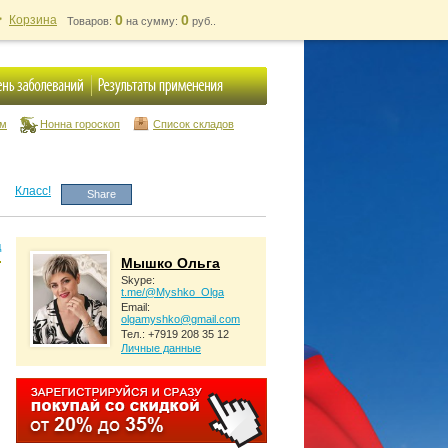
0
0
Корзина
Товаров:
на сумму:
руб..
ум
Нонна гороскоп
Список складов
Класс!
Share
д
Мышко Ольга
Skype:
t.me/@Myshko_Olga
Email:
olgamyshko@gmail.com
Тел.: +7919 208 35 12
Личные данные