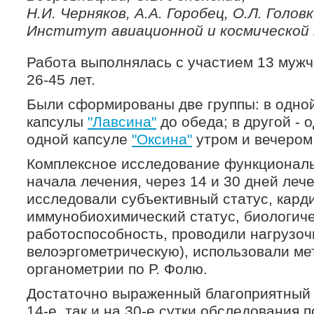
Н.И. Черняков, А.А. Горобец, О.Л. Голов
Институт авиационной и космической 
Работа выполнялась с участием 13 мужч
26-45 лет.
Были сформированы две группы: в одно
капсулы
"Лавсина"
до обеда; в другой - 
одной капсуле
"Оксина"
утром и вечером
Комплексное исследование функциональ
начала лечения, через 14 и 30 дней леч
исследовали субъективный статус, кард
иммунобиохимический статус, биологиче
работоспособность, проводили нагрузоч
велоэргометрическую), использовали ме
органометрии по Р. Фолю.
Достаточно выраженный благоприятный 
14-е, так и на 30-е сутки обследования 