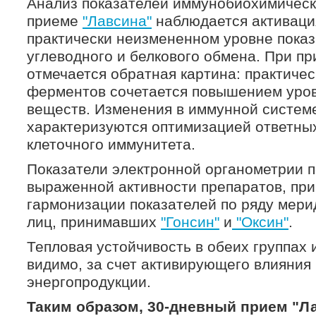
Анализ показателей иммунобиохимическо
приеме
"Лавсина"
наблюдается активаци
практически неизмененном уровне показ
углеводного и белкового обмена. При п
отмечается обратная картина: практиче
ферментов сочетается повышением уров
веществ. Изменения в иммунной системе
характеризуются оптимизацией ответных
клеточного иммунитета.
Показатели электронной органометрии п
выраженной активности препаратов, пр
гармонизации показателей по ряду мери
лиц, принимавших
"Гонсин"
и
"Оксин"
.
Тепловая устойчивость в обеих группах
видимо, за счет активирующего влияния
энергопродукции.
Таким образом, 30-дневный прием "Ла