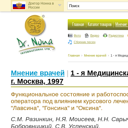
Доктор Нонна в
России
Доктор Нонна в
Украине
Фото
Видео
Радиотека
Сборник песен
Главная
Мнение врачей
1 - я Медиц
Мнение врачей
|
1 - я Медицинс
г. Москва, 1997
Функциональное состояние и работоспо
оператора под влиянием курсового лече
"Лавсина", "Гонсина" и "Оксина".
С.М. Разинкин, Н.Я. Моисеев, Н.Н. Сары
Бобровницкий, С.В. Успенский,