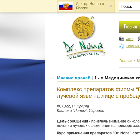
Доктор Нонна в
России
Доктор Нонна в
Украине
Фото
Сборник
Главная
М
Мнение врачей
|
1 - я Медицинская к
Комплекс препаратов фирмы "D
лучевой язве на лице с пробод
Ф. Лясс, Н. Кухина
Клиника "Леном", Израиль
Цель сообщения
- привлечь внимание онколо
лечении лучевых осложнений на примере заж
Курс применения препаратов "Dr. Nona" со