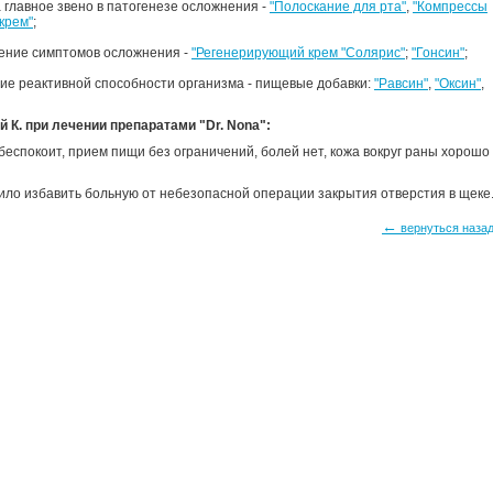
 главное звено в патогенезе осложнения -
"Полоскание для рта"
,
"Компрессы
крем"
;
шение симптомов осложнения -
"Регенерирующий крем "Солярис"
;
"Гонсин"
;
ие реактивной способности организма - пищевые добавки:
"Равсин"
,
"Оксин"
,
К. при лечении препаратами "Dr. Nona":
 беспокоит, прием пищи без ограничений, болей нет, кожа вокруг раны хорошо
ло избавить больную от небезопасной операции закрытия отверстия в щеке
←
вернуться наза