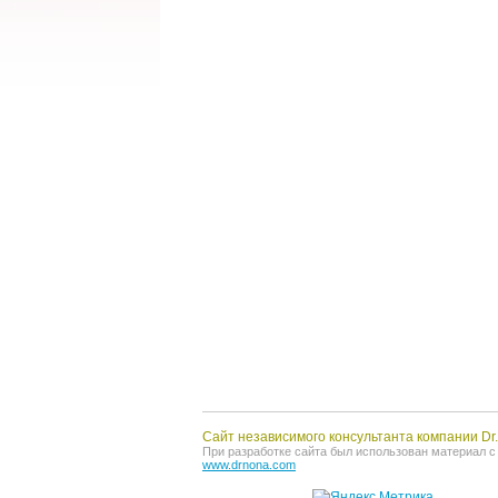
Сайт независимого консультанта компании D
При разработке сайта был использован материал с о
www.drnona.com