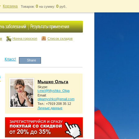
0
0
Корзина
Товаров:
на сумму:
руб..
ум
Нонна гороскоп
Список складов
Класс!
Share
д
Мышко Ольга
Skype:
t.me/@Myshko_Olga
Email:
olgamyshko@gmail.com
Тел.: +7919 208 35 12
Личные данные