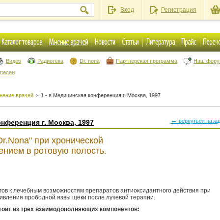
Вход
Регистрация
Видео
Радиотека
Dr. nona
Партнерская программа
Наш фор
 песен
нение врачей
1 - я Медицинская конференция г. Москва, 1997
←
вернуться наза
онференция г. Москва, 1997
r.Nona" при хронической
ением в ротовую полость.
гов к лечебным возможностям препаратов антиоксидантного действия при
ивления прободной язвы щеки после лучевой терапии.
стоит из трех взаимодополняющих компонентов: