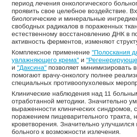
период лечения онкологического больног
проявить свое целебное воздействие. В
биологические и минеральные ингреди
свободных радикалов в пораженных ткан
естественному восстановлению ДНК в по
активность ферментов, изменяют структ
Комплексное применение
"Полоскания д
увлажняющего крема"
и
"Регенерирующе
и
"Даксина"
позволяет минимизировать 
помогают врачу-онкологу полнее реализ
специальных противоопухолевых меропр
Клинические наблюдения над 11 больны
отработанной методики. Значительно у
выраженности клинических синдромов, с
поражением пищеварительного тракта, н
кроветворения. Значительно улучшился 
больного к возможности излечения.