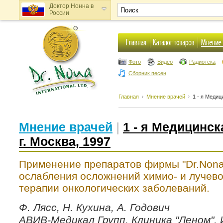
Доктор Нонна в
России
Доктор Нонна в
Украине
Фото
Видео
Радиотека
Сборник песен
Главная
Мнение врачей
1 - я Медиц
Мнение врачей
|
1 - я Медицинс
г. Москва, 1997
Применение препаратов фирмы "Dr.Nona
ослабления осложнений химио- и лучев
терапии онкологических заболеваний.
Ф. Лясс, Н. Кухина, А. Годович
АВИВ-Медикал Групп, Клиника "Леном",