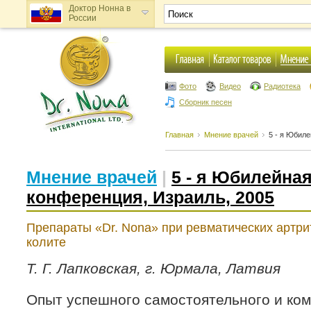
Доктор Нонна в
России
Доктор Нонна в
Украине
Фото
Видео
Радиотека
Сборник песен
Главная
Мнение врачей
5 - я Юбил
Мнение врачей
|
5 - я Юбилейна
конференция, Израиль, 2005
Препараты «Dr. Nona» при ревматических артри
колите
Т. Г. Лапковская, г. Юрмала, Латвия
Опыт успешного самостоятельного и ко