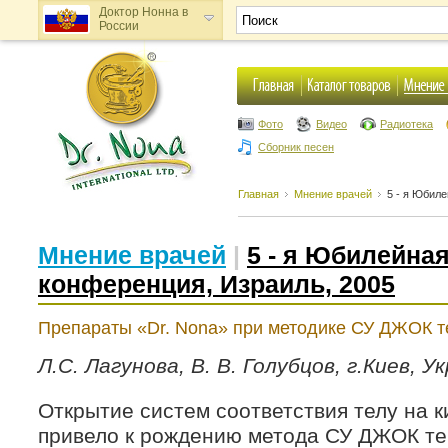
Доктор Нонна в
России
Доктор Нонна в
Украине
Фото
Видео
Радиотека
Сборник песен
Главная
Мнение врачей
5 - я Юбил
Мнение врачей
|
5 - я Юбилейна
конференция, Израиль, 2005
Препараты «Dr. Nona» при методике СУ ДЖОК т
Л.С. Лагунова, В. В. Голубцов, г.Киев, У
Открытие систем соответствия телу на к
привело к рождению метода СУ ДЖОК те