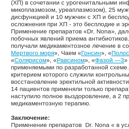
(ХП) в сочетании с урогенитальными ин
микоплазмозом, уреаплазмозом), 25 муж
дисфункцией и 10 мужчин с ХП и беспло
осложнения при ХП - это бесплодие и э
Применение препаратов «Dr. Nona», да
побочных явлений приема антибиотиков
получали медикаментозное лечение в со
Мертвого моря
», Чаем «
Гонсин
», «
Полос
«
Солярисом
», «
Равсином
», «
Фазой —3
»
применяемыми по разработанной схеме.
критерием которого служили контрольны
восстановление эректильной активност
14 пациентов применяли только препарат
наступило полное выздоровление, а 2 п
медикаментозную терапию.
Заключение:
Применение препаратов Dr. Nona « в ус