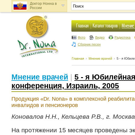
Доктор Нонна в
России
Доктор Нонна в
Украине
Фото
Видео
Радиотека
Сборник песен
Главная
Мнение врачей
5 - я Юбил
Мнение врачей
|
5 - я Юбилейна
конференция, Израиль, 2005
Продукция «Dr. Nona» в комплексной реабилит
инвалидов и пенсионеров
Коновалов Н.Н., Кельцева Р.В., г. Москв
На протяжении 15 месяцев проведены э