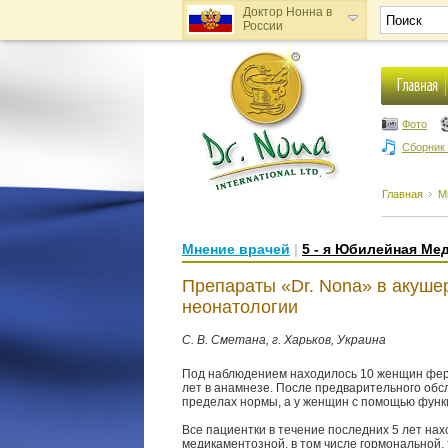
Доктор Нонна в
России
Доктор Нонна в
Украине
Фото
Сборник
Главная
М
Мнение врачей
|
5 - я Юбилейная Ме
Препараты «Dr. Nona» в акушер
неонатологии
С. В. Сметана, г. Харьков, Украина
Под наблюдением находилось 10 женщин ферти
лет в анамнезе. После предварительного обс
пределах нормы, а у женщин с помощью функ
Все пациентки в течение последних 5 лет на
медикаментозной, в том числе гормональной,