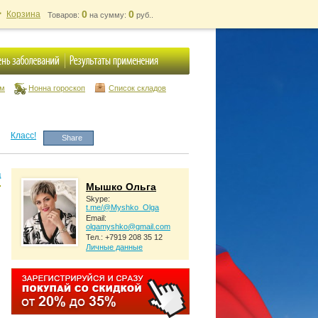
0
0
Корзина
Товаров:
на сумму:
руб..
ум
Нонна гороскоп
Список складов
Класс!
Share
д
Мышко Ольга
Skype:
t.me/@Myshko_Olga
Email:
olgamyshko@gmail.com
Тел.: +7919 208 35 12
Личные данные