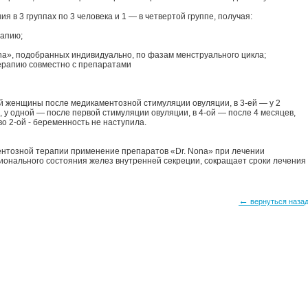
 в 3 группах по 3 человека и 1 — в четвертой группе, получая:
рапию;
na», подобранных индивидуально, по фазам менструального цикла;
рапию совместно с препаратами
ой женщины после медикаментозной стимуляции овуляции, в 3-ей — у 2
 у одной — после первой стимуляции овуляции, в 4-ой — после 4 месяцев,
 во 2-ой - беременность не наступила.
нтозной терапии применение препаратов «Dr. Nona» при лечении
ионального состояния желез внутренней секреции, сокращает сроки лечения
←
вернуться наза