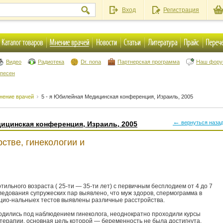
Вход
Регистрация
Видео
Радиотека
Dr. nona
Партнерская программа
Наш фор
 песен
нение врачей
5 - я Юбилейная Медицинская конференция, Израиль, 2005
←
вернуться наза
дицинская конференция, Израиль, 2005
стве, гинекологии и
льного возраста ( 25-ти — 35-ти лет) с первичным бесплодием от 4 до 7
ледования супружеских пар выявлено, что муж здоров, спермограмма в
цио-нальныех тестов выявлены различные расстройства.
ходились под наблюдением гинеколога, неоднократно проходили курсы
 терапии, основная цель которой — беременность не была достигнута.