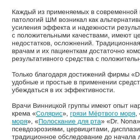
Каждый из применяемых в современной 
патологий ШМ возникал как альтернати
усиления эффекта и надежности результ
с положительными качествами, имеют це
недостатков, осложнений. Традиционна
врачам и их пациенткам достаточно ком
результативного средства с положител
Только благодаря достижений фирмы «D
удобные и простые в применении средст
убеждаться в их эффективности.
Врачи Винницкой группы имеют опыт на
крема «
Солярис
»,
грязи Мёртвого моря
,
моря
», «
Полоскание для рта
» «Dr. Nona
псевдоэрозиями, цервицитами, дисплази
традиционное обследование до начала л