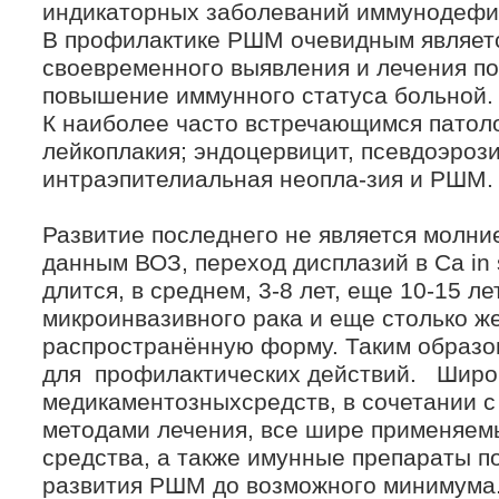
индикаторных заболеваний иммунодефиц
В профилактике РШМ очевидным являет
своевременного выявления и лечения по
повышение иммунного статуса больной.
К наиболее часто встречающимся патоло
лейкоплакия; эндоцервицит, псевдоэроз
интраэпителиальная неопла-зия и РШМ.
Развитие последнего не является молн
данным ВОЗ, переход дисплазий в Са in 
длится, в среднем, 3-8 лет, еще 10-15 л
микроинвазивного рака и еще столько же
распространённую форму. Таким образо
для профилактических действий. Широ
медикаментозныхсредств, в сочетании 
методами лечения, все шире применяе
средства, а также имунные препараты п
развития РШМ до возможного минимума