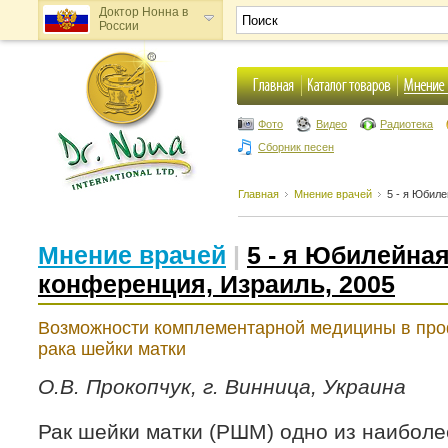
Доктор Нонна в
России
Доктор Нонна в
Украине
Фото
Видео
Радиотека
Сборник песен
Главная
Мнение врачей
5 - я Юбил
Мнение врачей
|
5 - я Юбилейна
конференция, Израиль, 2005
Возможности комплементарной медицины в пр
рака шейки матки
О.В. Прокопчук, г. Винница, Украина
Рак шейки матки (РШМ) одно из наибол