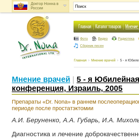
Доктор Нонна в
России
Доктор Нонна в
Украине
Фото
Видео
Радиотека
Сборник песен
Главная
Мнение врачей
5 - я Юбил
Мнение врачей
|
5 - я Юбилейна
конференция, Израиль, 2005
Препараты «Dr. Nona» в раннем послеопераци
периоде после простатэктомии
А.И. Беруненко, А.А. Губарь, И.А. Михол
Диагностика и лечение доброкачественн