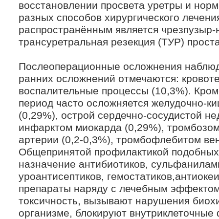
восстановлении просвета уретры и нор
разных способов хирургического лечени
распространённым является чрезпузыр-н
трансуретральная резекция (ТУР) прост
Послеоперационные осложнения наблюда
ранних осложнений отмечаются: кровотеч
воспалительные процессы (10,3%). Кром
период часто осложняется желудочно-к
(0,29%), острой сердечно-сосудистой не
инфарктом миокарда (0,29%), тромбозом
артерии (0,2-0,3%), тромбофлебитом вен
Общепринятой профилактикой подобных
назначение антибиотиков, сульфанилам
уроантисептиков, гемостатиков,антиоке
препараты наряду с лечебным эффектом
токсичность, вызывают нарушения биох
организме, блокируют внутриклеточные