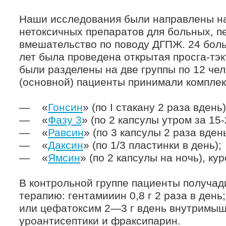
Наши исследования были направлены н
нетоксичных препаратов для больных, п
вмешательство по поводу ДГПЖ. 24 боль
лет была проведена открытая просга-тэк
были разделены на две группы по 12 чел
(основной) пациенты принимали комплек
— «
Гонсин
» (по I стакану 2 раза вдень)
— «
Фазу 3
» (по 2 капсулы утром за 15
— «
Равсин
» (по 3 капсулы 2 раза вден
— «
Даксин
» (по 1/3 пластинки в день);
— «
Ямсин
» (по 2 капсулы на ночь), ку
В контрольной группе пациенты получа
терапию: гентамииин 0,8 г 2 раза в день
или цефатоксим 2—3 г вдень внутримыше
уроантисептики и фраксипарин.