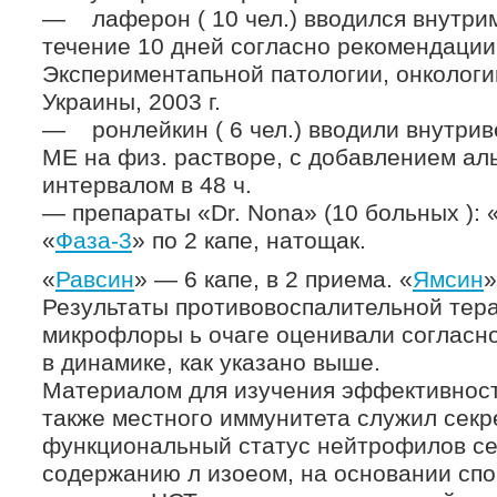
— лаферон ( 10 чел.) вводился внутри
течение 10 дней согласно рекомендации
Экспериментапьной патологии, онколог
Украины, 2003 г.
— ронлейкин ( 6 чел.) вводили внутрив
ME на физ. растворе, с добавлением аль
интервалом в 48 ч.
— препараты «Dr. Nona» (10 больных ): 
«
Фаза-3
» по 2 капе, натощак.
«
Равсин
» — 6 капе, в 2 приема. «
Ямсин
»
Результаты противовоспалительной тер
микрофлоры ь очаге оценивали согласн
в динамике, как указано выше.
Материалом для изучения эффективност
также местного иммунитета служил секре
функциональный статус нейтрофилов се
содержанию л изоеом, на основании сп