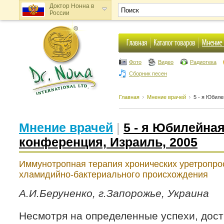
Доктор Нонна в
России
Доктор Нонна в
Украине
Фото
Видео
Радиотека
Сборник песен
Главная
Мнение врачей
5 - я Юбил
Мнение врачей
|
5 - я Юбилейна
конференция, Израиль, 2005
Иммунотропная терапия хронических уретропро
хламидийно-бактериального происхождения
А.И.Беруненко, г.Запорожье, Украина
Несмотря на определенные успехи, дост