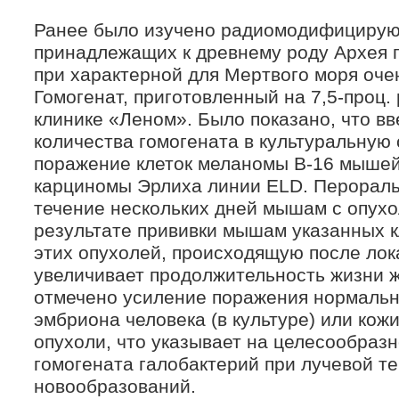
Ранее было изучено радиомодифицирую
принадлежащих к древнему роду Архея г
при характерной для Мертвого моря оче
Гомогенат, приготовленный на 7,5-проц.
клинике «Леном». Было показано, что в
количества гомогената в культуральную
поражение клеток меланомы В-16 мышей
карциномы Эрлиха линии ELD. Перораль
течение нескольких дней мышам с опух
результате прививки мышам указанных к
этих опухолей, происходящую после лок
увеличивает продолжительность жизни ж
отмечено усиление поражения нормальн
эмбриона человека (в культуре) или кож
опухоли, что указывает на целесообразн
гомогената галобактерий при лучевой т
новообразований.