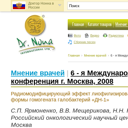
Доктор Нонна в
России
Доктор Нонна в
Украине
Фото
Видео
Радиотека
Сборник песен
Главная
Мнение врачей
6 - я Между
Мнение врачей
|
6 - я Междунар
конференция г. Москва, 2008
Радиомодифицирующий эффект лиофилизиров
формы гомогената галобактерий «ДН-1»
С.П. Ярмоненко, В.В. Мещерикова, Н.Н.
Российский онкологический научный це
Москва