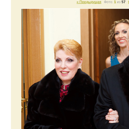
« Предыдущая
Фото:
1
из
57