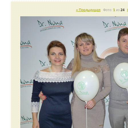
« Предыдущая
Фото:
1
из
24