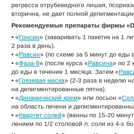
регресса отрубевидного лишая, псориаза
вторична, не дает полной депигментации
Рекомендуемые препараты фирмы «Dr
• «
Гонсин
» (заваривать 1 пакетик на 1 ли
2 раза в день).
• «
Равсин
» (по схеме за 5 минут до еды 
• «
Фаза-9
» (после курса «
Равсина
» по 2 
до еды в течение 1 месяца. Затем «
Равс
• «
Грязевая маска
» (2-3 раза в неделю на
на депигментированные пятна).
• «
Динамический крем
» или лосьон «
Сол
на область печени и депигментированные
• «
Квартет солей
» (ванны по 15-20 минут
лением по 1/2 столовой л. соли из 4-х б