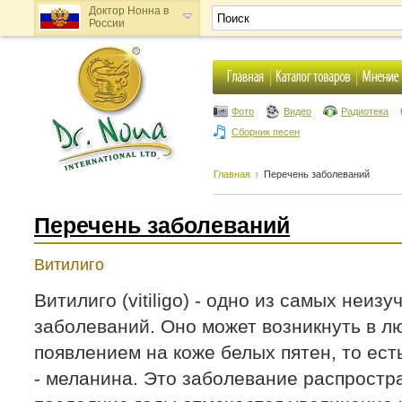
Доктор Нонна в
России
Доктор Нонна в
Украине
Фото
Видео
Радиотека
Сборник песен
Главная
Перечень заболеваний
Перечень заболеваний
Витилиго
Витилиго (vitiligo) - одно из самых неи
заболеваний. Оно может возникнуть в л
появлением на коже белых пятен, то ес
- меланина. Это заболевание распростра