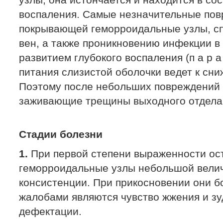
узлы; она истончается и находится в со
воспаления. Самые незначительные пов
покрывающей геморроидальные узлы, сп
вен, а также проникновению инфекции в 
развитием глубокого воспаления (п а р а 
питания слизистой оболочки ведет к сн
Поэтому после небольших повреждений м
заживающие трещины выходного отдела 
Стадии болезни
1.
При первой степени выраженности ос
геморроидальные узлы небольшой велич
консистенции. При прикосновении они 
жалобами являются чувство жжения и з
дефектации.