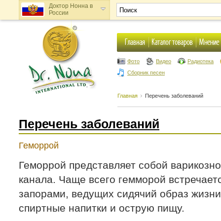
Доктор Нонна в
России
Доктор Нонна в
Украине
Фото
Видео
Радиотека
Сборник песен
Главная
Перечень заболеваний
Перечень заболеваний
Геморрой
Геморрой представляет собой варикозн
канала. Чаще всего гемморой встречает
запорами, ведущих сидячий образ жизн
спиртные напитки и острую пищу.