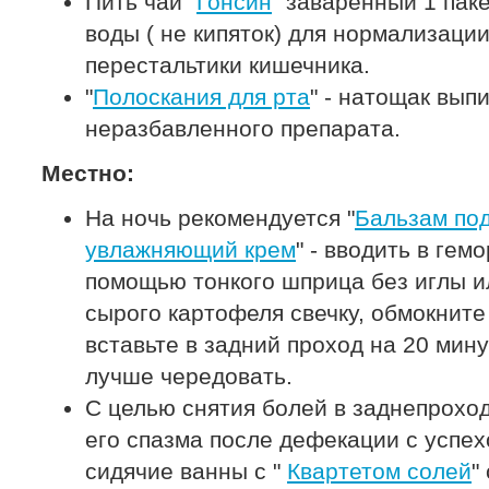
Пить чай "
Гонсин
" заваренный 1 пак
воды ( не кипяток) для нормализаци
перестальтики кишечника.
"
Полоскания для рта
" - натощак вып
неразбавленного препарата.
Местно:
На ночь рекомендуется "
Бальзам под
увлажняющий крем
" - вводить в гем
помощью тонкого шприца без иглы ил
сырого картофеля свечку, обмокните 
вставьте в задний проход на 20 мин
лучше чередовать.
С целью снятия болей в заднепрохо
его спазма после дефекации с успе
сидячие ванны с "
Квартетом солей
"