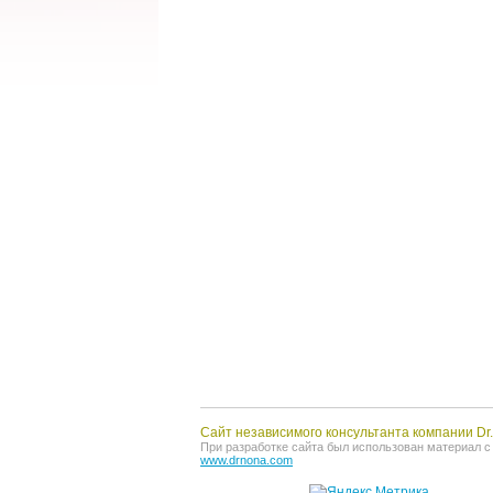
Сайт независимого консультанта компании D
При разработке сайта был использован материал с о
www.drnona.com