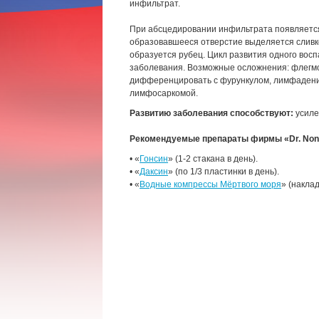
инфильтрат.
При абсцедировании инфильтрата появляется
образовавшееся отверстие выделяется сливк
образуется рубец. Цикл развития одного вос
заболевания. Возможные осложнения: флегмон
дифференцировать с фурункулом, лимфадени
лимфосаркомой.
Развитию заболевания способствуют:
усиле
Рекомендуемые препараты фирмы «Dr. Non
• «
Гонсин
» (1-2 стакана в день).
• «
Даксин
» (по 1/3 пластинки в день).
• «
Водные компрессы Мёртвого моря
» (наклад