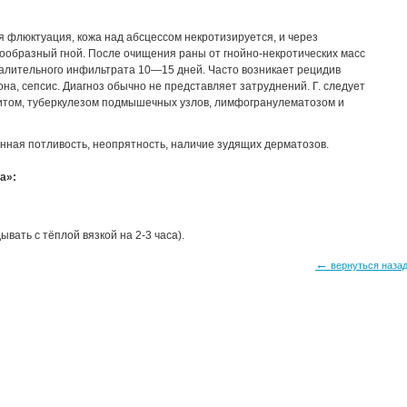
 флюктуация, кожа над абсцессом некротизируется, и через
ообразный гной. После очищения раны от гнойно-некротических масс
палительного инфильтрата 10—15 дней. Часто возникает рецидив
а, сепсис. Диагноз обычно не представляет затруднений. Г. следует
том, туберкулезом подмышечных узлов, лимфогранулематозом и
нная потливость, неопрятность, наличие зудящих дерматозов.
a»:
ывать с тёплой вязкой на 2-3 часа).
←
вернуться наза