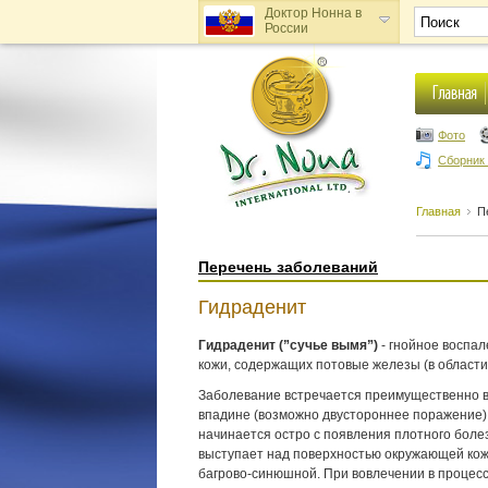
Доктор Нонна в
России
Доктор Нонна в
Украине
Фото
Сборник
Главная
П
Перечень заболеваний
Гидраденит
Гидраденит (”сучье вымя”)
- гнойное воспал
кожи, содержащих потовые железы (в области 
Заболевание встречается преимущественно в
впадине (возможно двустороннее поражение),
начинается остро с появления плотного боле
выступает над поверхностью окружающей кожи
багрово-синюшной. При вовлечении в процесс