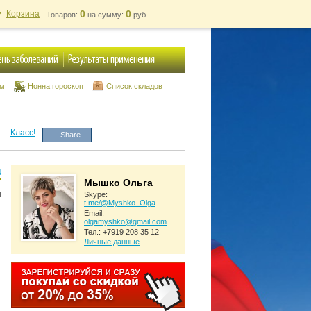
0
0
Корзина
Товаров:
на сумму:
руб..
ум
Нонна гороскоп
Список складов
Класс!
Share
д
Мышко Ольга
Skype:
t.me/@Myshko_Olga
Email:
olgamyshko@gmail.com
Тел.: +7919 208 35 12
Личные данные