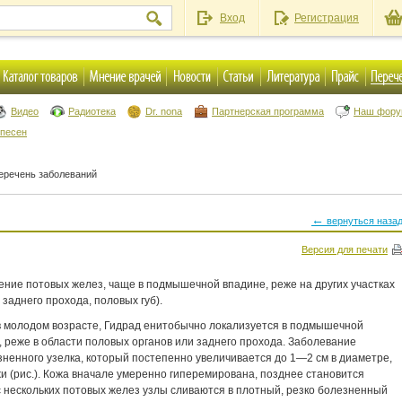
Вход
Регистрация
Видео
Радиотека
Dr. nona
Партнерская программа
Наш фор
 песен
еречень заболеваний
←
вернуться наза
Версия для печати
ение потовых желез, чаще в подмышечной впадине, реже на других участках
заднего прохода, половых губ).
 молодом возрасте, Гидрад енитобычно локализуется в подмышечной
 реже в области половых органов или заднего прохода. Заболевание
зненного узелка, который постепенно увеличивается до 1—2 см в диаметре,
 (рис.). Кожа вначале умеренно гиперемирована, позднее становится
 нескольких потовых желез узлы сливаются в плотный, резко болезненный