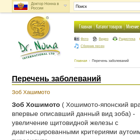
Доктор Нонна в
России
Доктор Нонна в
Украине
Фото
Видео
Радиотека
Сборник песен
Главная
Перечень заболеваний
Перечень заболеваний
Зоб Хашимото
Зоб Хошимото
( Хошимото-японский вра
впервые описавший данный вид зоба) -
увеличение щитовидной железы с
диагносцированными критериями аутои