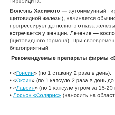
тиреоидита.
Болезнь Хасимото
— аутоиммунный тир
щитовидной железы), начинается обычно
прогрессирует до полного отказа желез
встречается у женщин. Лечение — восп
(щитовидного гормона). При своевремен
благоприятный.
Рекомендуемые препараты фирмы «Dr
• «
Гонсин
» (по 1 стакану 2 раза в день).
• «
Оксин
» (по 1 капсуле 2 раза в день до
• «
Лавсин
» (по 1 капсуле утром за 15-20
•
Лосьон «Солярис»
(наносить на област