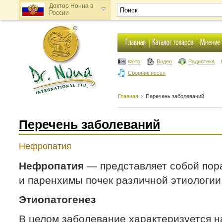
Доктор Нонна в
России
Доктор Нонна в
Украине
Фото
Видео
Радиотека
Сборник песен
Главная
Перечень заболеваний
Перечень заболеваний
Нефропатия
Нефропатия
— представляет собой пор
и паренхимы почек различной этиологии
Этиопатогенез
В целом заболевание характеризуется 