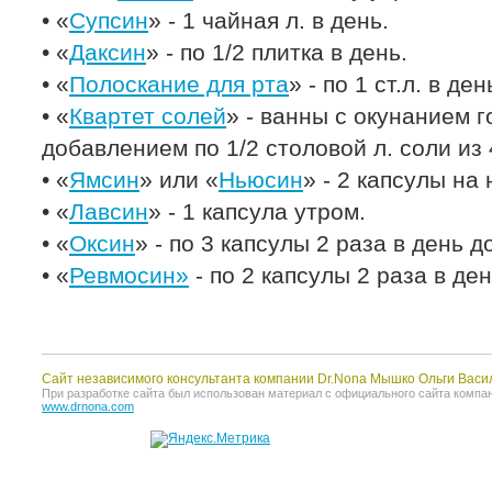
• «
Супсин
» - 1 чайная л. в день.
• «
Даксин
» - по 1/2 плитка в день.
• «
Полоскание для рта
» - по 1 ст.л. в де
• «
Квартет солей
» - ванны с окунанием г
добавлением по 1/2 столовой л. соли из 
• «
Ямсин
» или «
Ньюсин
» - 2 капсулы на 
• «
Лавсин
» - 1 капсула утром.
• «
Оксин
» - по 3 капсулы 2 раза в день д
• «
Ревмосин»
- по 2 капсулы 2 раза в ден
Сайт независимого консультанта компании Dr.Nona Мышко Ольги Васи
При разработке сайта был использован материал с официального сайта компании 
www.drnona.com