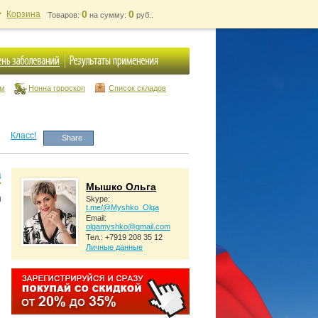
0
0
Корзина
Товаров:
на сумму:
руб..
ум
Нонна гороскоп
Список складов
Класс!
Share
д
Мышко Ольга
Skype:
t.me/@Myshko_Olga
Email:
olgamyshko@gmail.com
Тел.: +7919 208 35 12
Личные данные