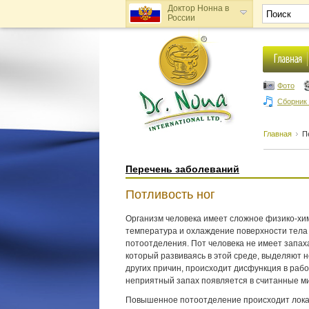
Доктор Нонна в
России
Доктор Нонна в
Украине
Фото
Сборник
Главная
П
Перечень заболеваний
Потливость ног
Организм человека имеет сложное физико-хи
температура и охлаждение поверхности тела 
потоотделения. Пот человека не имеет запах
который развиваясь в этой среде, выделяют 
других причин, происходит дисфункция в рабо
неприятный запах появляется в считанные м
Повышенное потоотделение происходит локаль