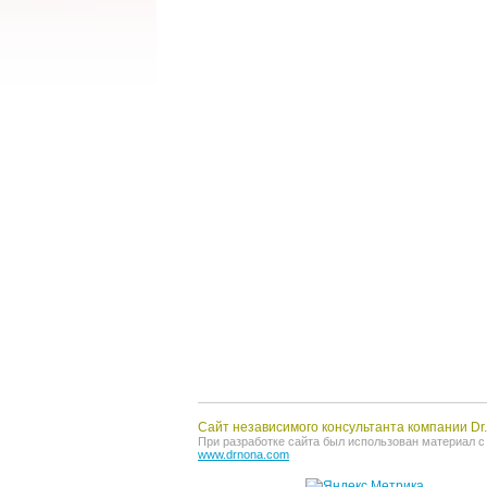
Сайт независимого консультанта компании D
При разработке сайта был использован материал с о
www.drnona.com