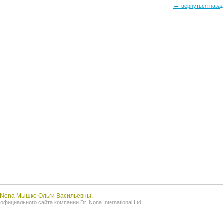
←
вернуться наза
r.Nona Мышко Ольги Васильевны.
фициального сайта компании Dr. Nona International Ltd.