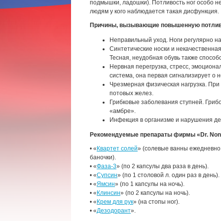
подмышки, ладошки). Потливость ног особо 
людям у кого наблюдается такая дисфункция.
Причины, вызывающие повышенную потливо
Неправильный уход. Ноги регулярно на
Синтетические носки и некачественна
Тесная, неудобная обувь также способ
Нервная перегрузка, стресс, эмоциона
система, она первая сигнализирует о н
Чрезмерная физическая нагрузка. При
потовых желез.
Грибковые заболевания ступней. Гриб
«амбре».
Инфекция в организме и нарушения де
Рекомендуемые препараты фирмы «Dr. Non
• «
Квартет солей
» (солевые ванны ежедневно п
баночки).
• «
Фаза-3
» (по 2 капсулы два раза в день).
• «
Супсин
» (по 1 столовой л. один раз в день).
• «
Ямсин
» (по 1 капсулы на ночь).
• «
Клинсин
» (по 2 капсулы на ночь).
• «
Крем для рук
» (на стопы ног).
• «
Дезодорант
».