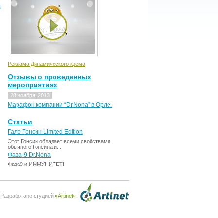
д
Реклама Динамического крема
Отзывы о проведенных
мероприятиях
28 ноября, 2013
Марафон компании “Dr.Nona” в Орле.
Статьи
Гало Гонсин Limited Edition
Этот Гонсин обладает всеми свойствами
обычного Гонсина и...
Фаза-9 Dr.Nona
Фаза9 и ИММУНИТЕТ!
Разработано студией
«Artinet»