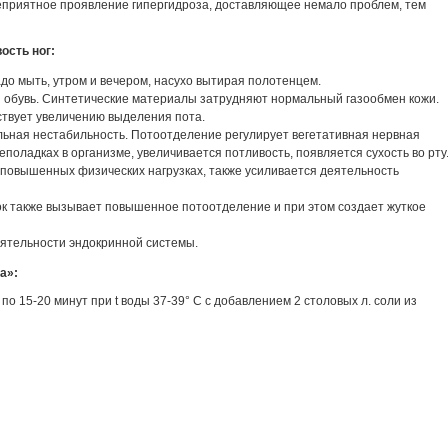
неприятное проявление гипергидроза, доставляющее немало проблем, тем
сть ног:
до мыть, утром и вечером, насухо вытирая полотенцем.
я обувь. Синтетические материалы затрудняют нормальный газообмен кожи.
ствует увеличению выделения пота.
льная нестабильность. Потоотделение регулирует вегетативная нервная
еполадках в организме, увеличивается потливость, появляется сухость во рту
 повышенных физических нагрузках, также усиливается деятельность
ок также вызывает повышенное потоотделение и при этом создает жуткое
ятельности эндокринной системы.
a»:
о 15-20 минут при t воды 37-39° С с добавлением 2 столовых л. со­ли из