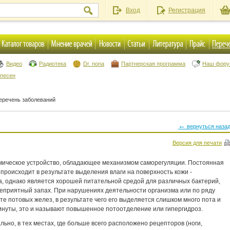
Вход
Регистрация
Видео
Радиотека
Dr. nona
Партнерская программа
Наш фор
 песен
еречень заболеваний
←
вернуться наза
Версия для печати
мическое устройство, обладающее механизмом саморегуляции. Постоянная
происходит в результате выделения влаги на поверхность кожи -
а, однако является хорошей питательной средой для различных бактерий,
неприятный запах. При нарушениях деятельности организма или по ряду
те потовых желез, в результате чего его выделяется слишком много пота и
инуты, это и называют повышенное потоотделение или гипергидроз.
но, в тех местах, где больше всего расположено рецепторов (ноги,