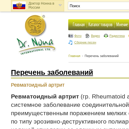
Доктор Нонна в
России
Доктор Нонна в
Украине
Фото
Видео
Радиотека
Сборник песен
Главная
Перечень заболеваний
Перечень заболеваний
Ревматоидный артрит
Ревматоидный артрит
(гр. Rheumatoid a
системное заболевание соединительной
преимущественным поражением мелких 
по типу эрозивно-деструктивного полиа