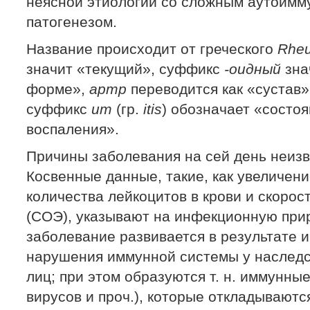
неясной этиологии со сложным аутоим
патогенезом.
Название происходит от греческого
Rhe
значит «текущий», суффикс
-оидный
зна
форме»,
артр
переводится как «сустав»
суффикс
ит
(гр.
itis
) обозначает «состо
воспаления».
Причины заболевания на сей день неизв
Косвенные данные, такие, как увеличен
количества лейкоцитов в крови и скорос
(СОЭ), указывают на инфекционную прир
заболевание развивается в результате
нарушения иммунной системы у наслед
лиц; при этом образуются т. н. иммунные
вирусов и проч.), которые откладываются