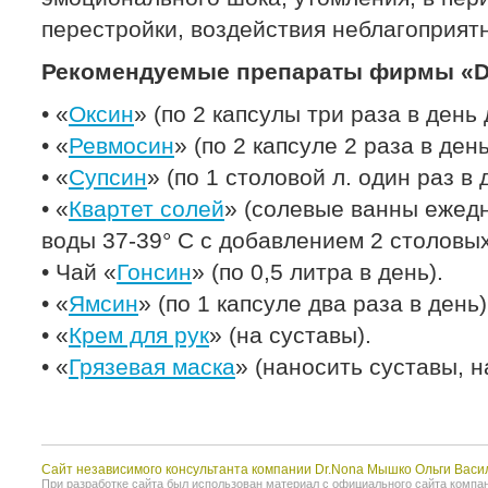
перестройки, воздействия неблагоприят
Рекомендуемые препараты фирмы «Dr
• «
Оксин
» (по 2 капсулы три раза в день 
• «
Ревмосин
» (по 2 капсуле 2 раза в ден
• «
Супсин
» (по 1 столовой л. один раз в 
• «
Квартет солей
» (солевые ванны ежедн
воды 37-39° С с добавлением 2 столовых 
• Чай «
Гонсин
» (по 0,5 литра в день).
• «
Ямсин
» (по 1 капсуле два раза в день)
• «
Крем для рук
» (на суставы).
• «
Грязевая маска
» (наносить суставы, н
Сайт независимого консультанта компании Dr.Nona Мышко Ольги Васи
При разработке сайта был использован материал с официального сайта компании 