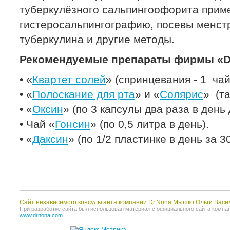
туберкулёзного сальпингоофорита прим
гистеросальпингографию, посевы менст
туберкулина и другие методы.
Рекомендуемые препараты фирмы «Dr
• «
Квартет солей
» (спринцевания - 1 чай
• «
Полоскание для рта
» и «
Солярис
» (та
• «
Оксин
» (по 3 капсулы два раза в день 
• Чай «
Гонсин
» (по 0,5 литра в день).
• «
Даксин
» (по 1/2 пластинке в день за 3
Сайт независимого консультанта компании Dr.Nona Мышко Ольги Васи
При разработке сайта был использован материал с официального сайта компании 
www.drnona.com