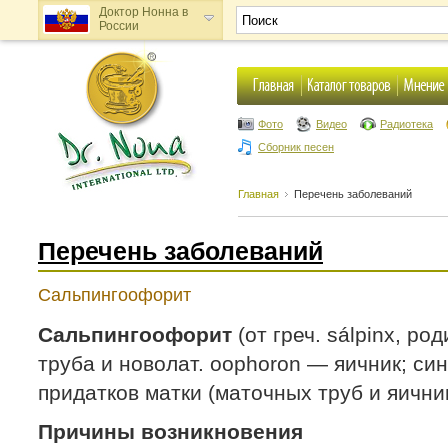
Доктор Нонна в
России
Доктор Нонна в
Украине
Фото
Видео
Радиотека
Сборник песен
Главная
Перечень заболеваний
Перечень заболеваний
Сальпингоофорит
Сальпингоофорит
(от греч. sálpinx, р
труба и новолат. oophoron — яичник; си
придатков матки (маточных труб и яични
Причины возникновения