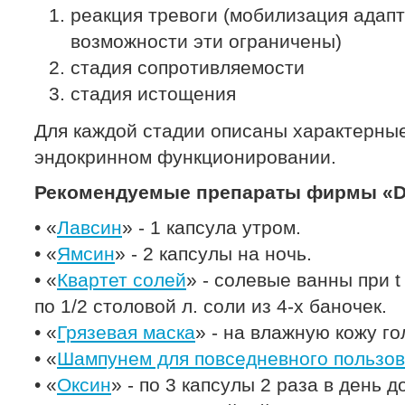
реакция тревоги (мобилизация ада
возможности эти ограничены)
стадия сопротивляемости
стадия истощения
Для каждой стадии описаны характерные
эндокринном функционировании.
Рекомендуемые препараты фирмы «Dr
• «
Лавсин
» - 1 капсула утром.
• «
Ямсин
» - 2 капсулы на ночь.
• «
Квартет солей
» - солевые ванны при 
по 1/2 столовой л. соли из 4-х баночек.
• «
Грязевая маска
» - на влажную кожу го
• «
Шампунем для повседневного пользо
• «
Оксин
» - по 3 капсулы 2 раза в день д