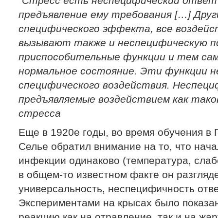
"Стресс есть неспецифический ответ 
предъявление ему требования […] Друг
специфического эффекта, все воздейс
вызывают также и неспецифическую 
приспособительные функции и тем са
нормальное состояние. Эти функции 
специфического воздействия. Неспеци
предъявляемые воздействием как тако
стресса
Еще в 1920е годы, во время обучения в
Селье обратил внимание на то, что нач
инфекции одинаково (температура, слабо
в общем-то известном факте он разгляд
универсальность, неспецифичность отве
Экспериментами на крысах было показан
реакцию как на отравление, так и на жа