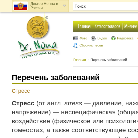
Доктор Нонна в
России
Доктор Нонна в
Украине
Фото
Видео
Радиотека
Сборник песен
Главная
Перечень заболеваний
Перечень заболеваний
Стресс
Стресс
(от англ.
stress
— давление, нажим
напряжение) — неспецифическая (общая
воздействие (физическое или психологи
гомеостаз, а также соответствующее со