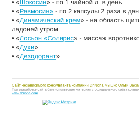
• «
Шокосин
» - по 1 чайной л. в день.
• «
Ревмосин»
- по 2 капсулы 2 раза в ден
• «
Динамический крем
» - на область щи
ладоней утром.
• «
Лосьон «Солярис
» - массаж воротник
• «
Духи
».
• «
Дезодорант
».
Сайт независимого консультанта компании Dr.Nona Мышко Ольги Васи
При разработке сайта был использован материал с официального сайта компании 
www.drnona.com