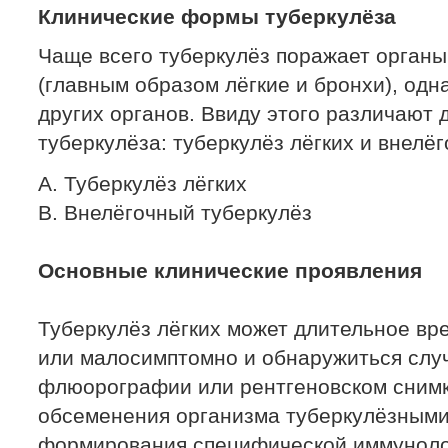
Клинические формы туберкулёза
Чаще всего туберкулёз поражает орган
(главным образом лёгкие и бронхи), од
других органов. Ввиду этого различают 
туберкулёза: туберкулёз лёгких и внелё
А. Туберкулёз лёгких
В. Внелёгочный туберкулёз
Основные клинические проявления
Туберкулёз лёгких может длительное вр
или малосимптомно и обнаружиться слу
флюорографии или рентгеновском снимке
обсеменения организма туберкулёзными
формирования специфической иммуноло