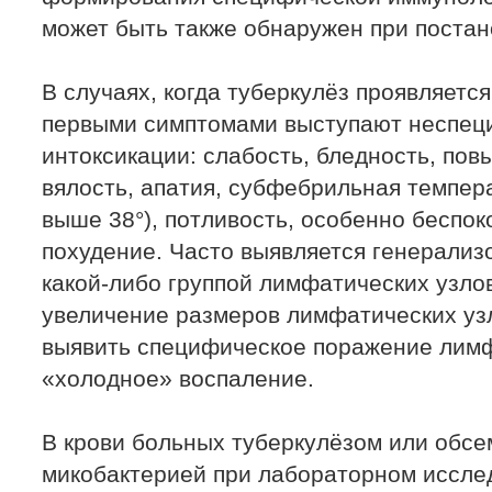
может быть также обнаружен при постан
В случаях, когда туберкулёз проявляетс
первыми симптомами выступают неспец
интоксикации: слабость, бледность, по
вялость, апатия, субфебрильная темпера
выше 38°), потливость, особенно беспок
похудение. Часто выявляется генерализ
какой-либо группой лимфатических узл
увеличение размеров лимфатических узл
выявить специфическое поражение лим
«холодное» воспаление.
В крови больных туберкулёзом или обс
микобактерией при лабораторном иссле