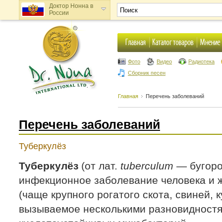
Доктор Нонна в
России
Доктор Нонна в
Украине
Фото
Видео
Радиотека
Сборник песен
Главная
Перечень заболеваний
Перечень заболеваний
Туберкулёз
Туберкулёз
(от лат.
tuberculum
— бугоро
инфекционное заболевание человека и 
(чаще крупного рогатого скота, свиней, к
вызываемое несколькими разновидност