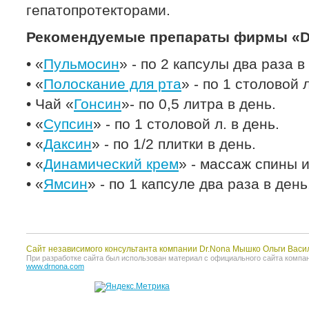
гепатопротекторами.
Рекомендуемые препараты фирмы «Dr
• «
Пульмосин
» - по 2 капсулы два раза в
• «
Полоскание для рта
» - по 1 столовой 
• Чай «
Гонсин
»- по 0,5 литра в день.
• «
Супсин
» - по 1 столовой л. в день.
• «
Даксин
» - по 1/2 плитки в день.
• «
Динамический крем
» - массаж спины 
• «
Ямсин
» - по 1 капсуле два раза в день
Сайт независимого консультанта компании Dr.Nona Мышко Ольги Васи
При разработке сайта был использован материал с официального сайта компании 
www.drnona.com