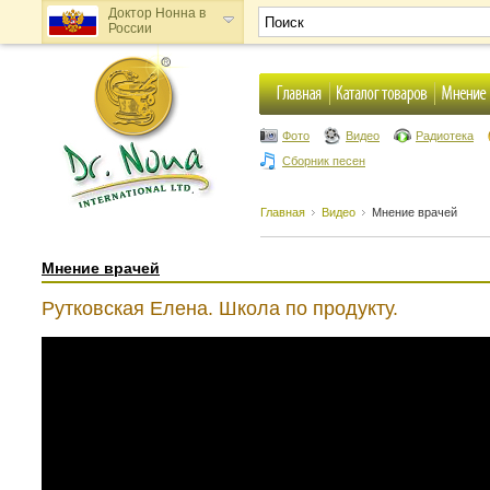
Доктор Нонна в
России
Доктор Нонна в
Украине
Фото
Видео
Радиотека
Сборник песен
Главная
Видео
Мнение врачей
Мнение врачей
Рутковская Елена. Школа по продукту.