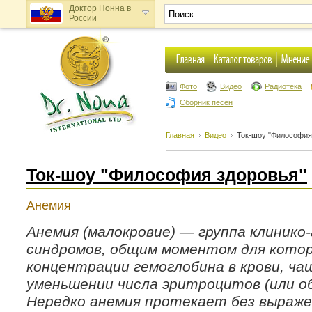
Доктор Нонна в
России
Доктор Нонна в
Украине
Фото
Видео
Радиотека
Сборник песен
Главная
Видео
Ток-шоу "Философия
Ток-шоу "Философия здоровья"
Анемия
Анемия (малокровие) — группа клинико
синдромов, общим моментом для котор
концентрации гемоглобина в крови, ча
уменьшении числа эритроцитов (или о
Нередко анемия протекает без выраже