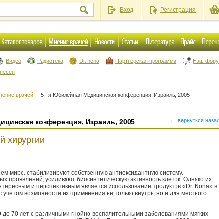
Вход
Регистрация
Видео
Радиотека
Dr. nona
Партнерская программа
Наш фор
 песен
нение врачей
5 - я Юбилейная Медицинская конференция, Израиль, 2005
←
вернуться наза
дицинская конференция, Израиль, 2005
й хирургии
ем мире, стабилизируют собственную антиоксидантную систему,
х проявлений, усиливают биосинтетическую активность клеток. Однако их
нтересным и перспективным является использование продуктов «Dr. Nona» в
 учетом возможности их применения не только внутрь, но и для местного
9 до 70 лет с различными гнойно-воспалительными заболеваниями мягких