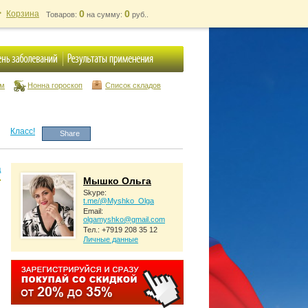
0
0
Корзина
Товаров:
на сумму:
руб..
ум
Нонна гороскоп
Список складов
Класс!
Share
д
Мышко Ольга
Skype:
t.me/@Myshko_Olga
Email:
olgamyshko@gmail.com
Тел.: +7919 208 35 12
Личные данные