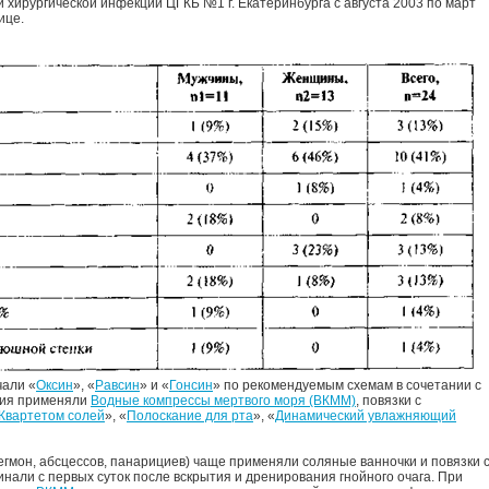
 хирургической инфекции ЦГКБ №1 г. Екатеринбурга с августа 2003 по март
ице.
чали «
Оксин
», «
Равсин
» и «
Гонсин
» по рекомендуемым схемам в сочетании с
ния применяли
Водные компрессы мертвого моря (ВКММ)
, повязки с
Квартетом солей
», «
Полоскание для рта
», «
Динамический увлажняющий
егмон, абсцессов, панарициев) чаще применяли соляные ванночки и повязки 
нали с первых суток после вскрытия и дренирования гнойного очага. При