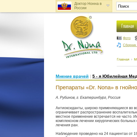
Доктор Нонна в
России
Доктор Нонна в
Украине
Фото
Сборник
Главная
М
Мнение врачей
|
5 - я Юбилейная Ме
Препараты «Dr. Nona» в гнойно
А. Рубинов, г. Екатеринбург, Россия
Антиоксиданты, широко применяющиеся во вс
ограничивает распространение воспалительны
местное применение встречается не часто. И
комплексном лечении хирургических больных с
лечения ран.
Наблюдение проведено на 24 пациентах от 1