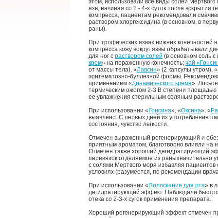
этом, использовали все виды солей Мертвого
язв, начиная со 2 - 4-х суток после вскрытия
компресса, пациентам рекомендовали смачиват
раствором хлоргексидина (в основном, в перв
раны).
При трофических язвах нижних конечностей 
компресса кожу вокруг язвы обрабатывали д
для ног с
раствором солей
(в основном соль с 
крем
» на пораженную конечность;
чай «Гонси
от массы тела), «
Лавсин
» (2 капсулы утром). «
эритематозно-буллезной формы. Рекомендова
применением «
Динамического крема
». Лосьон
термическим ожогом 2-3 В степени площадью
ее увлажнения стерильным соляным раствор
При использовании «
Гонсина
», «
Оксина
», «
Ра
выявлено. С первых дней их употребления п
состояния, чувство легкости.
Отмечен выраженный регенерирующий и обе
приятным ароматом, благотворно влияли на 
Отмечен также хороший дегидратирующий эфф
перевязок отделяемое из ранызначительно у
с солями Мертвого моря избавляя пациентов
условиях (разумеется, по рекомендации врача
При использовании «
Полоскания для рта
» в 
дегидратирующий эффект. Наблюдали быстрое
отека со 2-3-х сугок применения препарата.
Хороший регенерирующий эффект отмечен при