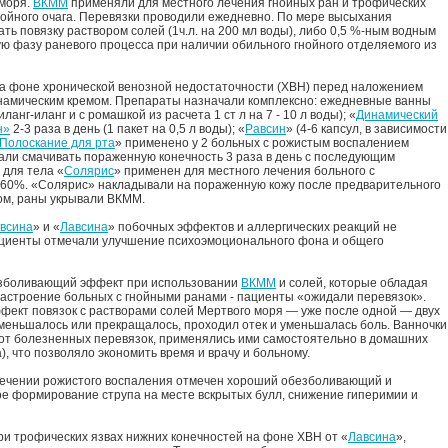
 моря.
ВКММ
применяли для местного лечения гнойных ран и трофических
 гнойного очага. Перевязки проводили ежедневно. По мере высыхания
ь повязку раствором солей (1ч.л. на 200 мл воды), либо 0,5 %-ным водным
ую фазу раневого процесса при наличии обильного гнойного отделяемого из
на фоне хронической венозной недостаточности (ХВН) перед наложением
инамическим кремом. Препараты назначали комплексно: ежедневные ванны
иланг-иланг и с ромашкой из расчета 1 ст л на 7 - 10 л воды); «
Динамический
н»
2-3 раза в день (1 пакет на 0,5 л воды); «
Равсин
» (4-6 капсул, в зависимости
Полоскание для рта
» применено у 2 больных с рожистым воспалением
ли смачивать пораженную конечность 3 раза в день с последующим
 для тела «
Солярис
» применен для местного лечения больного с
 60%. «Солярис» накладывали на пораженную кожу после предварительного
ом, раны укрывали ВКММ.
всина
» и «
Лавсина
» побочных эффектов и аллергических реакций не
ациенты отмечали улучшение психоэмоционального фона и общего
зболивающий эффект при использовании
ВКММ
и солей, которые обладая
настроение больных с гнойными ранами - пациенты «ожидали перевязок».
ект повязок с растворами солей Мертвого моря — уже после одной — двух
меньшалось или прекращалось, проходил отек и уменьшалась боль. Ванночки
 от болезненных перевязок, применялись ими самостоятельно в домашних
), что позволяло экономить время и врачу и больному.
лечении рожистого воспаления отмечен хороший обезболивающий и
 формирование струпа на месте вскрытых булл, снижение гиперимии и
 трофических язвах нижних конечностей на фоне ХВН от «
Лавсина
»,