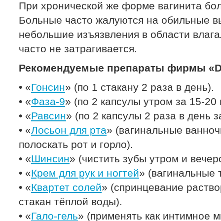
При хронической же форме вагинита бол
Больные часто жалуются на обильные вы
небольшие изъязвления в области влаг
часто не затрагивается.
Рекомендуемые препараты фирмы «Dr
• «
Гонсин
» (по 1 стакану 2 раза в день).
• «
Фаза-9
» (по 2 капсулы утром за 15-20
• «
Равсин
» (по 2 капсулы 2 раза в день з
• «
Лосьон для рта
» (вагинальные ванноч
полоскать рот и горло).
• «
Шинсин
» (чистить зубы утром и вечер
• «
Крем для рук и ногтей
» (вагинальные 
• «
Квартет солей
» (спринцевание раство
стакан тёплой воды).
• «
Гало-гель
» (применять как интимное м