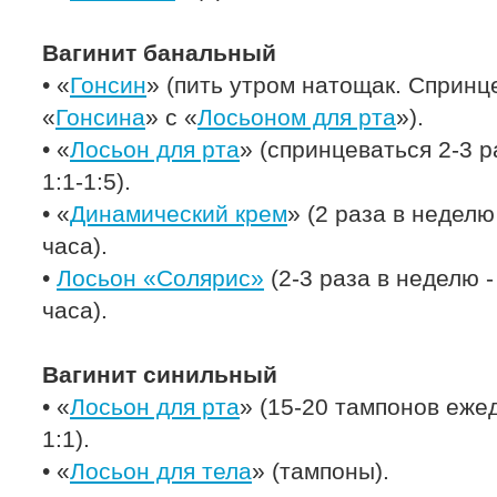
Вагинит банальный
• «
Гонсин
» (пить утром натощак. Спринц
«
Гонсина
» с «
Лосьоном для рта
»).
• «
Лосьон для рта
» (спринцеваться 2-3 р
1:1-1:5).
• «
Динамический крем
» (2 раза в неделю
часа).
•
Лосьон «Солярис»
(2-3 раза в неделю 
часа).
Вагинит синильный
• «
Лосьон для рта
» (15-20 тампонов еже
1:1).
• «
Лосьон для тела
» (тампоны).