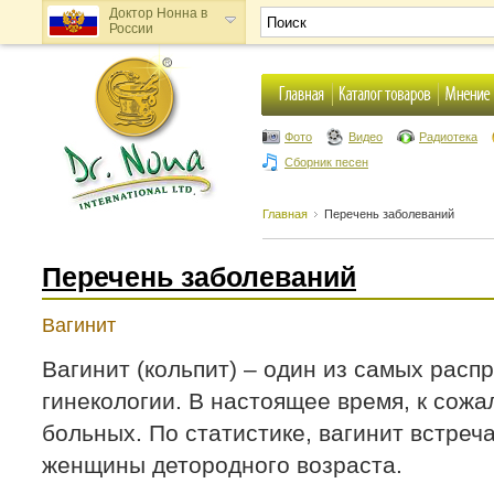
Доктор Нонна в
России
Доктор Нонна в
Украине
Фото
Видео
Радиотека
Сборник песен
Главная
Перечень заболеваний
Перечень заболеваний
Вагинит
Вагинит (кольпит) – один из самых рас
гинекологии. В настоящее время, к сожа
больных. По статистике, вагинит встреч
женщины детородного возраста.