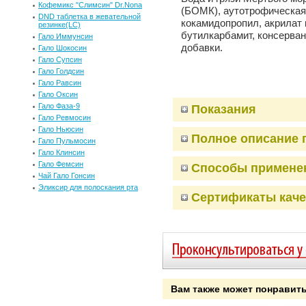
Кофемикс "Слимсин" Dr.Nona
(БОМК), аутотрофическая 
DND таблетка в жевательной
кокамидопропил, акрилат 
резинке(LC)
бутилкарбамит, консерва
Гало Иммунсин
добавки.
Гало Шокосин
Гало Супсин
Гало Голдсин
Гало Равсин
Гало Оксин
Гало Фаза-9
Показания
Гало Ревмосин
Гало Ньюсин
Полное описание 
Гало Пульмосин
Гало Клинсин
Гало Фемсин
Способы примене
Чай Гало Гонсин
Эликсир для полоскания рта
Сертификаты каче
Вам также может понравит