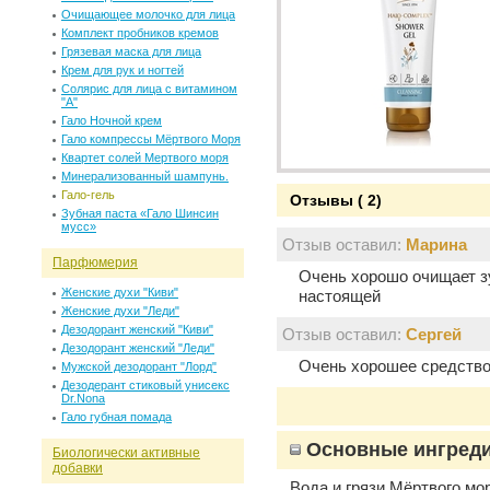
Очищающее молочко для лица
Комплект пробников кремов
Грязевая маска для лица
Крем для рук и ногтей
Солярис для лица c витамином
"А"
Гало Ночной крем
Гало компрессы Мёртвого Моря
Квартет солей Мертвого моря
Минерализованный шампунь.
Гало-гель
Отзывы ( 2)
Зубная паста «Гало Шинсин
мусс»
Отзыв оставил:
Марина
Парфюмерия
Очень хорошо очищает з
Женские духи "Киви"
настоящей
Женские духи "Леди"
Дезодорант женский "Киви"
Отзыв оставил:
Сергей
Дезодорант женский "Леди"
Очень хорошее средство
Мужской дезодорант "Лорд"
Дезодерант стиковый унисекс
Dr.Nona
Гало губная помада
Основные ингред
Биологически активные
добавки
Вода и грязи Мёртвого м