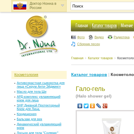
Доктор Нонна в
России
Доктор Нонна в
Украине
Фото
Видео
Радиотека
Сборник песен
Главная
Каталог товаров
Косметоло
Каталог товаров
|
Косметоло
Косметология
Антивозрастная сыворотка для
лица «Серум Анти-Эйджинг»
Гало-гель
Масло для тела Ши
(Halo shower gel)
АРД комплекс увлажняющий
крем для лица
SHP Дневной Протекторный
Крем для Лица.
Кондиционер
Бальзам для век
Динамический увлажняющий
крем
Лосьон для тела "Солярис"