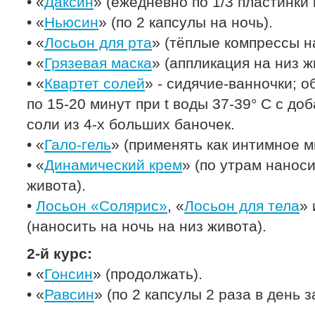
• «
Даксин
» (ежедневно по 1/3 пластинки 
• «
Ньюсин
» (по 2 капсулы на ночь).
• «
Лосьон для рта
» (тёплые компрессы н
• «
Грязевая маска
» (аппликация на низ ж
• «
Квартет солей
» - сидячие-ванночки; о
по 15-20 минут при t воды 37-39° С с до
соли из 4-х больших баночек.
• «
Гало-гель
» (применять как интимное м
• «
Динамический крем
» (по утрам нанос
живота).
•
Лосьон «Солярис»
, «
Лосьон для тела
» 
(наносить на ночь на низ живота).
2-й курс:
• «
Гонсин
» (продолжать).
• «
Равсин
» (по 2 капсулы 2 раза в день з