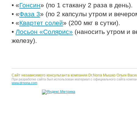
• «
Гонсин
» (по 1 стакану 2 раза в день).
• «
Фаза 3
» (по 2 капсулы утром и вечеро
• «
Квартет солей
» (200 мкг в сутки).
•
Лосьон «Солярис»
(наносить утром и 
железу).
Сайт независимого консультанта компании Dr.Nona Мышко Ольги Васи
При разработке сайта был использован материал с официального сайта компании 
www.drnona.com