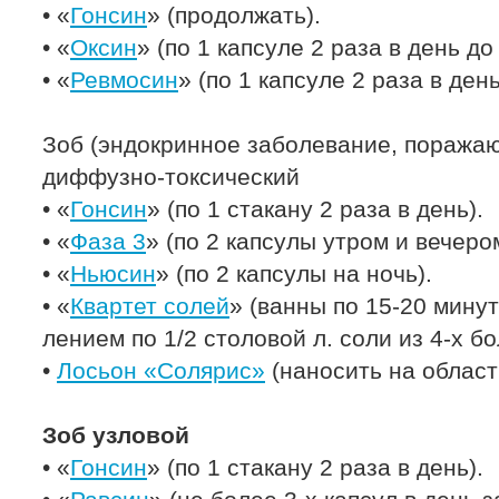
• «
Гонсин
» (продолжать).
• «
Оксин
» (по 1 капсуле 2 раза в день до
• «
Ревмосин
» (по 1 капсуле 2 раза в ден
Зоб (эндокринное заболевание, поража
диффузно-токсический
• «
Гонсин
» (по 1 стакану 2 раза в день).
• «
Фаза 3
» (по 2 капсулы утром и вечеро
• «
Ньюсин
» (по 2 капсулы на ночь).
• «
Квартет солей
» (ванны по 15-20 минут
лением по 1/2 столовой л. соли из 4-х б
•
Лосьон «Солярис»
(наносить на област
Зоб узловой
• «
Гонсин
» (по 1 стакану 2 раза в день).