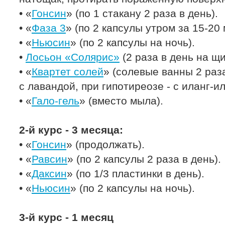
• «
Гонсин
» (по 1 стакану 2 раза в день).
• «
Фаза 3
» (по 2 капсулы утром за 15-20 
• «
Ньюсин
» (по 2 капсулы на ночь).
•
Лосьон «Солярис»
(2 раза в день на щ
• «
Квартет солей
» (солевые ванны 2 раза
с лавандой, при гипотиреозе - с иланг-и
• «
Гало-гель
» (вместо мыла).
2-й курс - 3 месяца:
• «
Гонсин
» (продолжать).
• «
Равсин
» (по 2 капсулы 2 раза в день).
• «
Даксин
» (по 1/3 пластинки в день).
• «
Ньюсин
» (по 2 капсулы на ночь).
3-й курс - 1 месяц