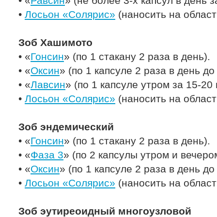
• «
Равсин
» (не более 3-х капсул в день з
•
Лосьон «Солярис»
(наносить на област
Зоб Хашимото
• «
Гонсин
» (по 1 стакану 2 раза в день).
• «
Оксин
» (по 1 капсуле 2 раза в день до
• «
Лавсин
» (по 1 капсуле утром за 15-20
•
Лосьон «Солярис»
(наносить на област
Зоб эндемический
• «
Гонсин
» (по 1 стакану 2 раза в день).
• «
Фаза 3
» (по 2 капсулы утром и вечеро
• «
Оксин
» (по 1 капсуле 2 раза в день до
•
Лосьон «Солярис»
(наносить на облас
Зоб эутиреоидный многоузловой