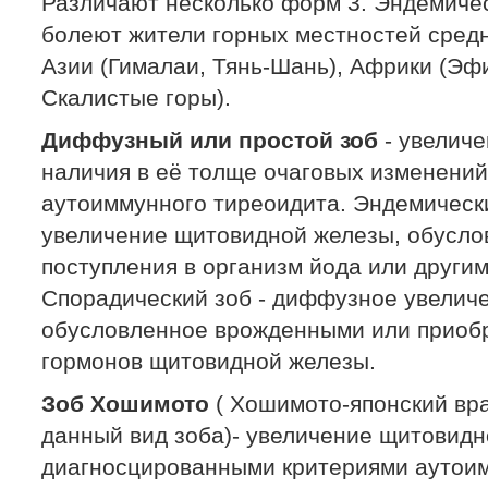
Различают несколько форм 3. Эндемичес
болеют жители горных местностей средн
Азии (Гималаи, Тянь-Шань), Африки (Эф
Скалистые горы).
Диффузный или простой зоб
- увелич
наличия в её толще очаговых изменений
аутоиммунного тиреоидита. Эндемическ
увеличение щитовидной железы, обусл
поступления в организм йода или други
Спорадический зоб - диффузное увелич
обусловленное врожденными или приоб
гормонов щитовидной железы.
Зоб Хошимото
( Хошимото-японский вр
данный вид зоба)- увеличение щитовидн
диагносцированными критериями аутоим