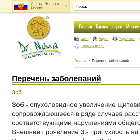
Доктор Нонна в
России
Доктор Нонна в
Украине
Фото
Видео
Радиотека
Сборник песен
Главная
Перечень заболеваний
Перечень заболеваний
Зоб
Зоб
- опухолевидное увеличение щитов
сопровождающееся в ряде случаев расс
соответствующими нарушениями общего 
Внешнее проявление 3.- припухлость на