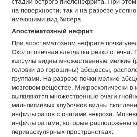
стадий острого пиелонефрита. При этом 
на поверхности, так и на разрезе усеян
имеющими вид бисера.
Апостематозный нефрит
При апостематозном нефрите почка увел
Околопочечная клетчатка резко отечна.
капсулы видны множественные мелкие (
головки до горошины) абсцессы, распо
группами. На разрезе почки мелкие абсц
мозговом веществе. Микроскопически в 
выявляются множественные очаги гнойно
мальпигиевых клубочков видны скоплен
инфильтратов с очагами некроза. Моче
инфильтратами, которые расположены как
периваскулярных пространствах.