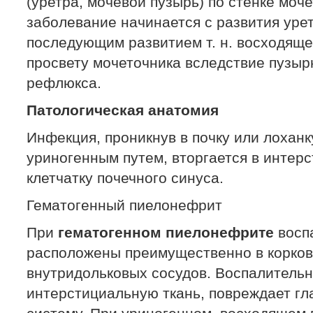
(уретра, мочевой пузырь) по стенке моче
заболевание начинается с развития урет
последующим развитием т. н. восходяще
просвету мочеточника вследствие пузыр
рефлюкса.
Патологическая анатомия
Инфекция, проникнув в почку или лохан
уриногенным путем, вторгается в интерс
клетчатку почечного синуса.
Гематогенный пиелонефрит
При
гематогенном пиелонефрите
восп
расположены преимущественно в корков
внутридольковых сосудов. Воспалительн
интерстициальную ткань, повреждает г