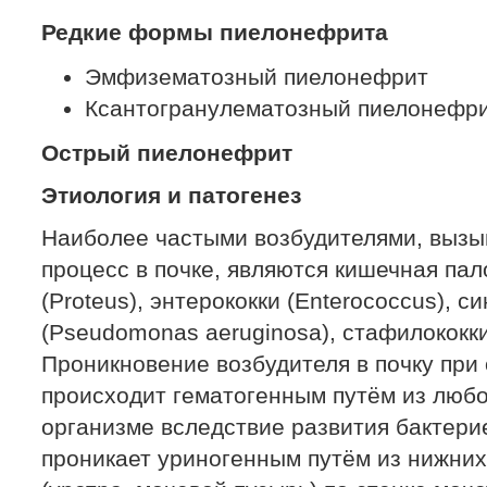
Редкие формы пиелонефрита
Эмфизематозный пиелонефрит
Ксантогранулематозный пиелонефр
Острый пиелонефрит
Этиология и патогенез
Наиболее частыми возбудителями, выз
процесс в почке, являются кишечная палоч
(Proteus), энтерококки (Enterococcus), с
(Pseudomonas aeruginosa), стафилококки
Проникновение возбудителя в почку пр
происходит гематогенным путём из любо
организме вследствие развития бактери
проникает уриногенным путём из нижни