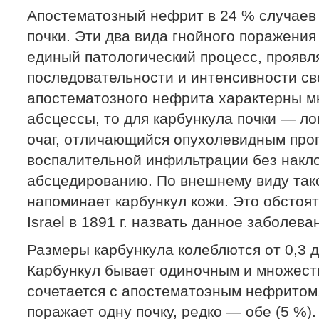
Апостематозный нефрит в 24 % случаев 
почки. Эти два вида гнойного поражения
единый патологический процесс, прояв
последовательности и интенсивности св
апостематозного нефрита характерны 
абсцессы, то для карбункула почки — л
очаг, отличающийся опухолевидным пр
воспалительной инфильтрации без накл
абсцедированию. По внешнему виду тако
напоминает карбункул кожи. Это обстоя
Israel в 1891 г. назвать данное заболев
Размеры карбункула колеблются от 0,3 д
Карбункул бывает одиночным и множест
сочетается с апостематоэным нефритом
поражает одну почку, редко — обе (5 %)