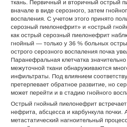
ткань. Первичный и вторичный острый п
вначале в виде серозного, затем гнойно
воспаления. С учетом этого принято по
серозный пиелонефрит» и «острый гной
как острый серозный пиелонефрит наблю
гнойный — только у 36 % больных остр
острого серозного воспаления почка уве
Паранефральная клетчатка значительно 
межуточной ткани обнаруживаются мно
инфильтраты. Под влиянием соответств
претерпевает обратное развитие, но се
может перейти и в стадию гнойного восп
Острый гнойный пиелонефрит встречает
нефрита, абсцесса и карбункула почки.
метастатический нагноительный процес