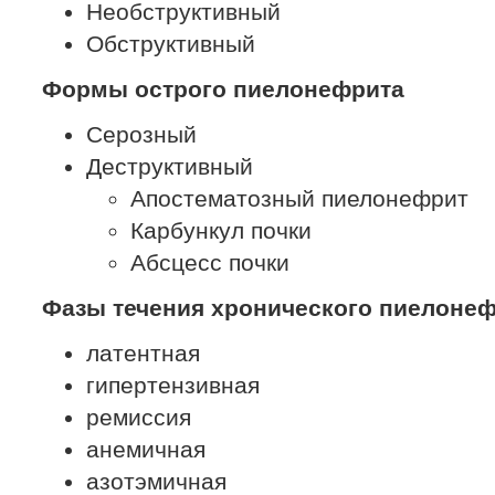
Необструктивный
Обструктивный
Формы острого пиелонефрита
Серозный
Деструктивный
Апостематозный пиелонефрит
Карбункул почки
Абсцесс почки
Фазы течения хронического пиелоне
латентная
гипертензивная
ремиссия
анемичная
азотэмичная