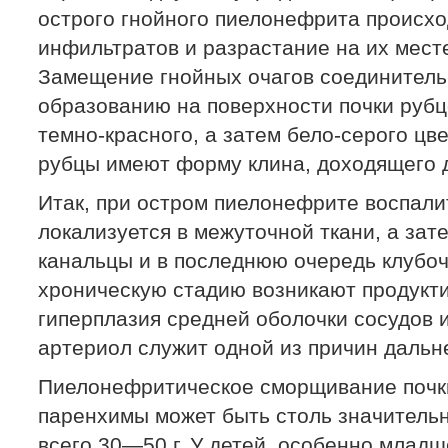
острого гнойного пиелонефрита происх
инфильтратов и разрастание на их мест
Замещение гнойных очагов соединительн
образованию на поверхности почки руб
темно-красного, а затем бело-серого цве
рубцы имеют форму клина, доходящего д
Итак, при остром пиелонефрите воспал
локализуется в межуточной ткани, а зат
канальцы и в последнюю очередь клубоч
хроническую стадию возникают продукт
гиперплазия средней оболочки сосудов 
артериол служит одной из причин дальн
Пиелонефритическое сморщивание почк
паренхимы может быть столь значительн
всего 30—50 г. У детей, особенно млад