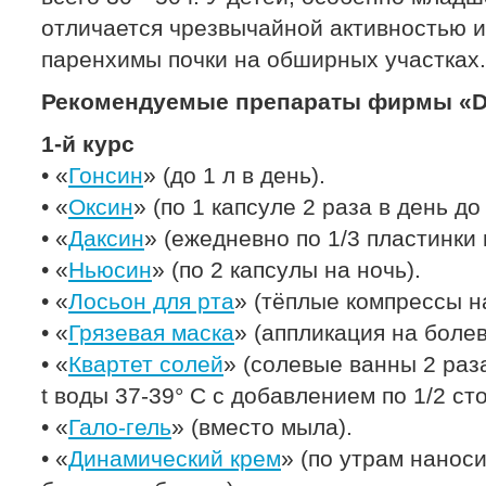
отличается чрезвычайной активностью 
паренхимы почки на обширных участках.
Рекомендуемые препараты фирмы «Dr
1-й курс
• «
Гонсин
» (до 1 л в день).
• «
Оксин
» (по 1 капсуле 2 раза в день до
• «
Даксин
» (ежедневно по 1/3 пластинки 
• «
Ньюсин
» (по 2 капсулы на ночь).
• «
Лосьон для рта
» (тёплые компрессы н
• «
Грязевая маска
» (аппликация на болев
• «
Квартет солей
» (солевые ванны 2 раз
t воды 37-39° С с добавлением по 1/2 сто
• «
Гало-гель
» (вместо мыла).
• «
Динамический крем
» (по утрам нанос