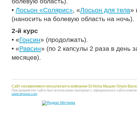
болевую область).
•
Лосьон «Солярис»
, «
Лосьон для тела
» 
(наносить на болевую область на ночь).
2-й курс
• «
Гонсин
» (продолжать).
• «
Равсин
» (по 2 капсулы 2 раза в день 
месяцев).
Сайт независимого консультанта компании Dr.Nona Мышко Ольги Васи
При разработке сайта был использован материал с официального сайта компании 
www.drnona.com