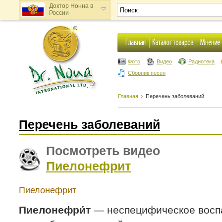
Доктор Нонна в
России
Доктор Нонна в
Украине
Фото
Видео
Радиотека
Сборник песен
Главная
Перечень заболеваний
Перечень заболеваний
Посмотреть видео
Пиелонефрит
Пиелонефрит
Пиелонефри́т
— неспецифическое восп