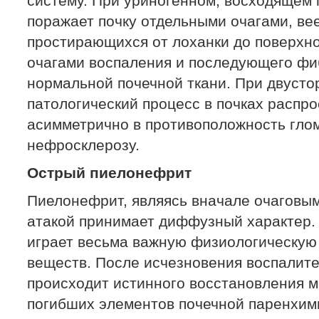
систему. При уриногенном, восходящем
поражает почку отдельными очагами, вее
простирающихся от лоханки до поверхно
очагами воспаления и последующего фи
нормальной почечной ткани. При двуст
патологический процесс в почках распр
асимметрично в противоположность гло
нефросклерозу.
Острый пиелонефрит
Пиелонефрит, являясь вначале очаговым
атакой принимает диффузный характер.
играет весьма важную физиологическую
веществ. После исчезновения воспалите
происходит истинного восстановления м
погибших элементов почечной паренхим