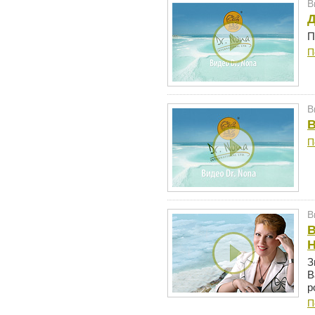
В
Д
П
П
В
В
П
В
В
З
В
р
П