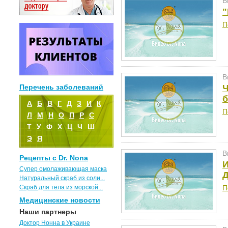
В
"
П
В
Перечень заболеваний
Ч
б
А
Б
В
Г
Д
З
И
К
П
Л
М
Н
О
П
Р
С
Т
У
Ф
Х
Ц
Ч
Ш
Э
Я
В
Рецепты с Dr. Nona
И
Супер омолаживающая маска
Д
Натуральный скраб из соли...
Скраб для тела из морской...
П
Медицинские новости
Наши партнеры
Доктор Нонна в Украине