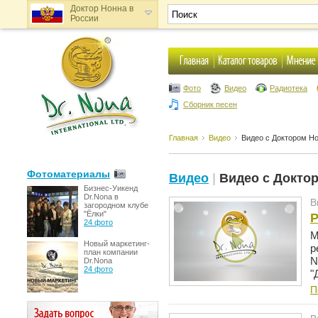
Доктор Нонна в
России
Доктор Нонна в
Украине
Фото
Видео
Радиотека
Сборник песен
Главная
Видео
Видео с Доктором Н
Фотоматериалы
Видео
|
Видео с Докто
Бизнес-Уикенд
Dr.Nona в
В
загородном клубе
"Ёлки"
Р
24 фото
М
Новый маркетинг-
р
план компании
N
Dr.Nona
24 фото
"
П