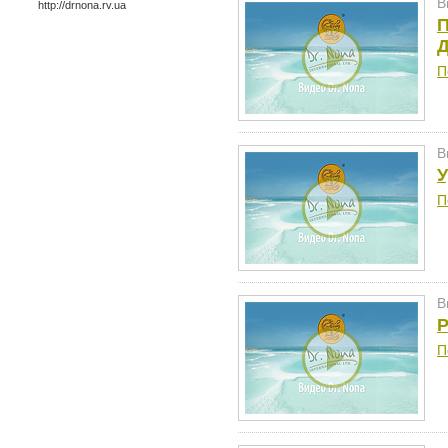
В
http://drnona.rv.ua
П
Д
П
В
У
П
В
П