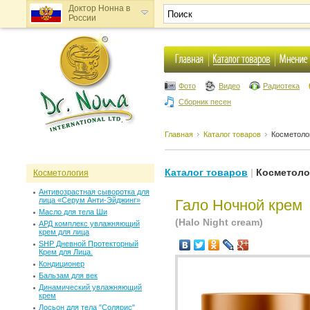
Доктор Нонна в
России
Доктор Нонна в
Украине
Фото
Видео
Радиотека
Сборник песен
Главная
Каталог товаров
Косметоло
Каталог товаров
|
Косметоло
Косметология
Антивозрастная сыворотка для
лица «Серум Анти-Эйджинг»
Гало Ночной крем
Масло для тела Ши
(Halo Night cream)
АРД комплекс увлажняющий
крем для лица
SHP Дневной Протекторный
Крем для Лица.
Кондиционер
Бальзам для век
Динамический увлажняющий
крем
Лосьон для тела "Солярис"