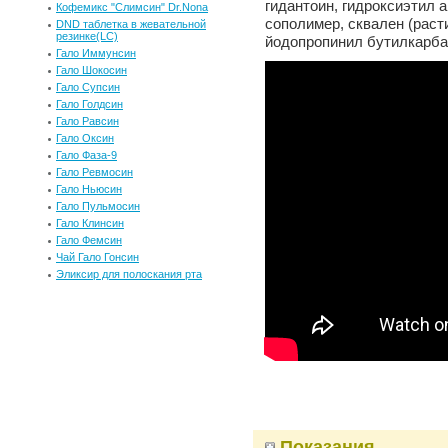
гидантоин, гидроксиэтил 
Кофемикс "Слимсин" Dr.Nona
сополимер, сквален (раст
DND таблетка в жевательной
резинке(LC)
йодопропинил бутилкарба
Гало Иммунсин
Гало Шокосин
Гало Супсин
Гало Голдсин
Гало Равсин
Гало Оксин
Гало Фаза-9
Гало Ревмосин
Гало Ньюсин
Гало Пульмосин
Гало Клинсин
Гало Фемсин
Чай Гало Гонсин
Эликсир для полоскания рта
Показания