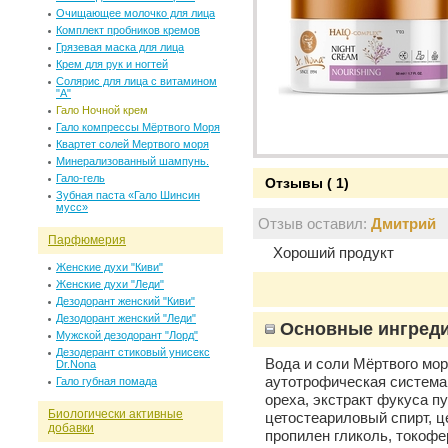
Очищающее молочко для лица
Комплект пробников кремов
Грязевая маска для лица
Крем для рук и ногтей
Солярис для лица c витамином
"А"
Гало Ночной крем
Гало компрессы Мёртвого Моря
Квартет солей Мертвого моря
Минерализованный шампунь.
Гало-гель
Отзывы ( 1)
Зубная паста «Гало Шинсин
мусс»
Отзыв оставил:
Дмитрий
Парфюмерия
Хороший продукт
Женские духи "Киви"
Женские духи "Леди"
Дезодорант женский "Киви"
Дезодорант женский "Леди"
Основные ингред
Мужской дезодорант "Лорд"
Дезодерант стиковый унисекс
Вода и соли Мёртвого мор
Dr.Nona
аутотрофическая система,
Гало губная помада
ореха, экстракт фукуса пу
Биологически активные
цетостеариловый спирт, ц
добавки
пропилен гликоль, токофе