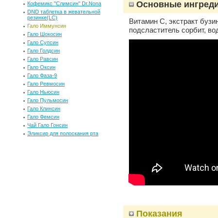
Основные ингред
Кофемикс "Слимсин" Dr.Nona
DND таблетка в жевательной
резинке(LC)
Витамин С, экстракт бузи
Гало Иммунсин
подсластитель сорбит, во
Гало Шокосин
Гало Супсин
Гало Голдсин
Гало Равсин
Гало Оксин
Гало Фаза-9
Гало Ревмосин
Гало Ньюсин
Гало Пульмосин
Гало Клинсин
Гало Фемсин
Чай Гало Гонсин
Эликсир для полоскания рта
Показания