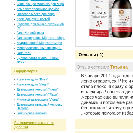
Очищающее молочко для лица
Комплект пробников кремов
Грязевая маска для лица
Крем для рук и ногтей
Солярис для лица c витамином
"А"
Гало Ночной крем
Гало компрессы Мёртвого Моря
Квартет солей Мертвого моря
Минерализованный шампунь.
Гало-гель
Отзывы ( 1)
Зубная паста «Гало Шинсин
мусс»
Отзыв оставил:
Татьяна
Парфюмерия
В январе 2017 года отдых
Женские духи "Киви"
легко отравиться ! Что и
Женские духи "Леди"
стало плохо ,я сразу с 
Дезодорант женский "Киви"
и элексира ! нанесла ди
Дезодорант женский "Леди"
,через час еще выпила и
Мужской дезодорант "Лорд"
динамик и потом еще раз
Дезодерант стиковый унисекс
беспокоило ! я хочу огр
Dr.Nona
.,которые помогают изба
Гало губная помада
Биологически активные
добавки