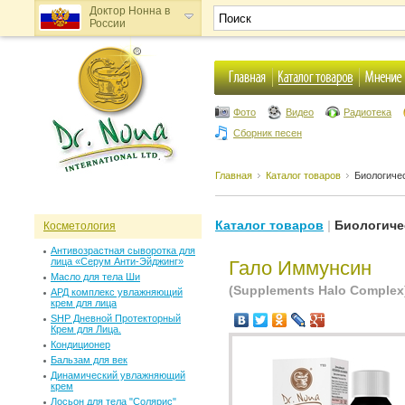
Доктор Нонна в
России
Доктор Нонна в
Украине
Фото
Видео
Радиотека
Сборник песен
Главная
Каталог товаров
Биологиче
Каталог товаров
|
Биологиче
Косметология
Антивозрастная сыворотка для
лица «Серум Анти-Эйджинг»
Гало Иммунсин
Масло для тела Ши
(Supplements Halo Complex
АРД комплекс увлажняющий
крем для лица
SHP Дневной Протекторный
Крем для Лица.
Кондиционер
Бальзам для век
Динамический увлажняющий
крем
Лосьон для тела "Солярис"