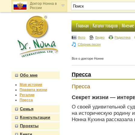
Доктор Нонна в
России
Доктор Нонна в
Украине
Фото
Видео
Радиотека
Сборник песен
Все о докторе Нонне
Пресса
Обо мне
Моя история
Пресса
Правила жизни
Регалии
Секрет жизни — интерв
Пресса
О своей удивительной суд
Семья
на историческую родину и
Консультации
Нонна Кухина рассказала 
Проекты
Книги