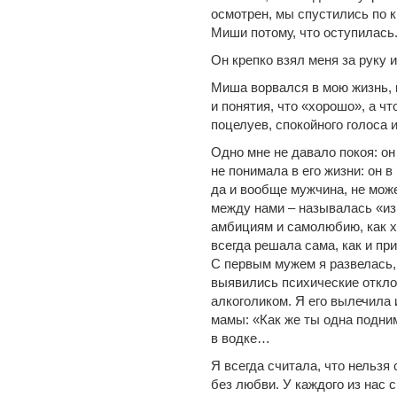
осмотрен, мы спустились по к
Миши потому, что оступилась
Он крепко взял меня за руку 
Миша ворвался в мою жизнь, 
и понятия, что «хорошо», а чт
поцелуев, спокойного голоса 
Одно мне не давало покоя: он
не понимала в его жизни: он в
да и вообще мужчина, не може
между нами – называлась «из
амбициям и самолюбию, как х
всегда решала сама, как и пр
С первым мужем я развелась,
выявились психические откло
алкоголиком. Я его вылечила 
мамы: «Как же ты одна подни
в водке…
Я всегда считала, что нельзя
без любви. У каждого из нас 