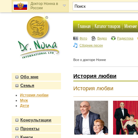
Доктор Нонна в
России
Доктор Нонна в
Украине
Фото
Видео
Радиотека
Сборник песен
Все о докторе Нонне
История любви
Обо мне
Семья
История любви
История любви
Муж
Дети
Консультации
Проекты
Книги