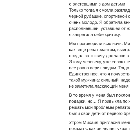
с влетевшими в дом детьми —
Только тогда я смогла разгля
черной рубашке, спортивной 
очень молодо. Я обратила вни
располневшей, уставшей от ж
я запретила себе критику.
Мы проговорили всю ночь. Ми
как, еще репатриантом, выигра
предал за тысячу долларов в
Этому человеку, уже сорок шес
все равно верит людям. Тогда
Единственное, что я почувств
такой мужчина: сильный, над
не заметила ласкающий меня
В то время у меня был покло
подарки, но… Я привыкла по ж
решать мои проблемы репатриа
были свои дети от первого б
Утром Михаил пригласил меня
показать, как он делает укра