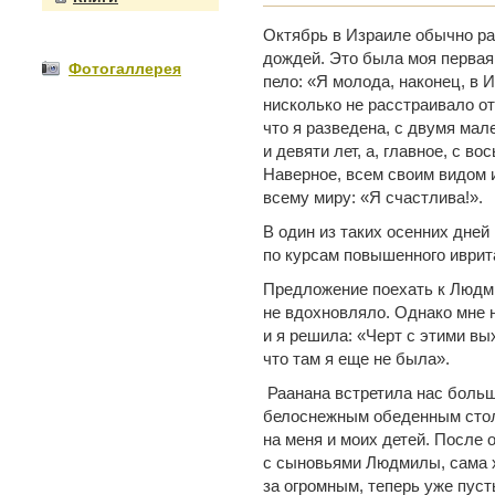
Октябрь в Израиле обычно р
дождей. Это была моя первая
Фотогаллерея
пело: «Я молода, наконец, в 
нисколько не расстраивало от
что я разведена, с двумя мал
и девяти лет, а, главное, с 
Наверное, всем своим видом 
всему миру: «Я счастлива!».
В один из таких осенних дней
по курсам повышенного иври
Предложение поехать к Людм
не вдохновляло. Однако мне н
и я решила: «Черт с этими вы
что там я еще не была».
Раанана встретила нас боль
белоснежным обеденным стол
на меня и моих детей. После 
с сыновьями Людмилы, сама х
за огромным, теперь уже пус