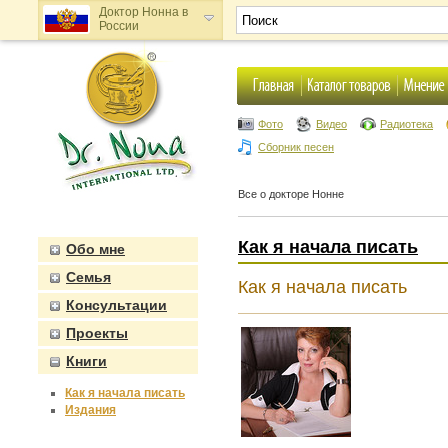
Доктор Нонна в
России
Доктор Нонна в
Украине
Фото
Видео
Радиотека
Сборник песен
Все о докторе Нонне
Как я начала писать
Обо мне
Семья
Как я начала писать
Консультации
Проекты
Книги
Как я начала писать
Издания